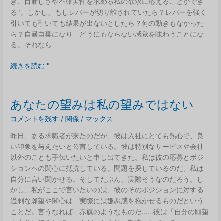
き、目新しさや不確実性を求める私の欲求に応えることができ
ト
る"。しかし、もしレバーが切り離されていたら？レバーを強く
に
引いても引いても結果が出ないとしたら？何の動きもなかった
ス
ら？自暴自棄になり、どうにもならない感覚を味わうことにな
ペ
る。それなら
ル
ミ
右
続きを読む "
ス
の
が
レ
あ
バ
あなたの望みは私の望みではない
る
ー
コメントを残す
/
関係
/
マックス
を
引
昨日、ある求職者が来たのだが、彼は入社にとても熱心で、良
く
い印象を与えたいと公言している。彼は特別なサービスや会社
以外のことも手伝いたいと申し出てきた。私は彼の応募とポジ
ションへの関心に抵抗している。問題を探しているのだ。私は
自分に言い聞かせる。そしてたぶん、実際そうなのだろう。し
かし、私がここで言いたいのは、彼のそのポジションに対する
過剰な願望や関心は、実際には嫌悪感を抱かせるものだという
ことだ。言うなれば、赤旗のようなものだ......彼は「自分の願望