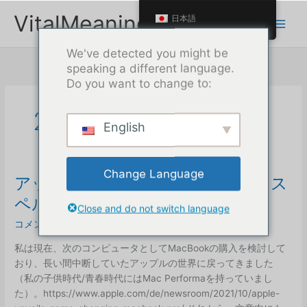
本
VitalMeaning
日本語
文
へ
We've detected you might be
ス
speaking a different language.
キ
Do you want to change to:
ッ
プ
2021年10月
English
Change Language
アップルでさえ、ウェブサイトにス
ペルミスがある
Close and do not switch language
コメントを残す
/
自己破滅型の行動
/
マックス
私は現在、次のコンピュータとしてMacBookの購入を検討して
おり、長い間中断していたアップルの世界に戻ってきました
（私の子供時代/青春時代にはMac Performaを持っていまし
た）。https://www.apple.com/de/newsroom/2021/10/apple-