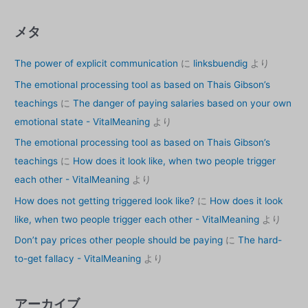
メタ
The power of explicit communication
に
linksbuendig
より
The emotional processing tool as based on Thais Gibson’s
teachings
に
The danger of paying salaries based on your own
emotional state - VitalMeaning
より
The emotional processing tool as based on Thais Gibson’s
teachings
に
How does it look like, when two people trigger
each other - VitalMeaning
より
How does not getting triggered look like?
に
How does it look
like, when two people trigger each other - VitalMeaning
より
Don’t pay prices other people should be paying
に
The hard-
to-get fallacy - VitalMeaning
より
アーカイブ