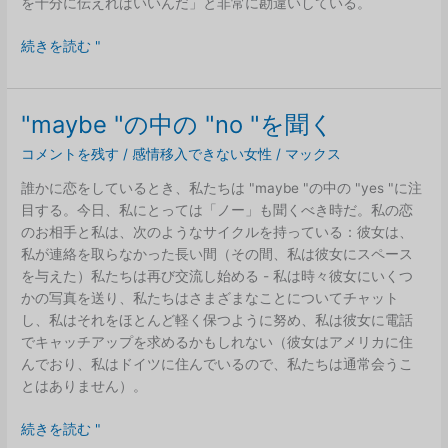
を十分に伝えればいいんだ」と非常に勘違いしている。
あ
続きを読む "
な
た
の
"maybe "の中の "no "を聞く
望
コメントを残す
/
感情移入できない女性
/
マックス
み
は
誰かに恋をしているとき、私たちは "maybe "の中の "yes "に注
私
目する。今日、私にとっては「ノー」も聞くべき時だ。私の恋
の
のお相手と私は、次のようなサイクルを持っている：彼女は、
望
私が連絡を取らなかった長い間（その間、私は彼女にスペース
み
を与えた）私たちは再び交流し始める - 私は時々彼女にいくつ
で
かの写真を送り、私たちはさまざまなことについてチャット
は
し、私はそれをほとんど軽く保つように努め、私は彼女に電話
な
でキャッチアップを求めるかもしれない（彼女はアメリカに住
い
んでおり、私はドイツに住んでいるので、私たちは通常会うこ
とはありません）。
"maybe
続きを読む "