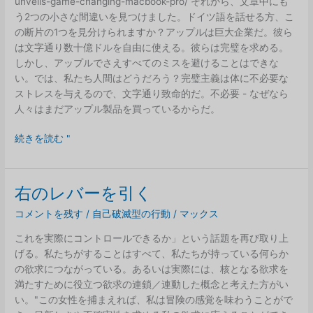
unveils-game-changing-macbook-pro/ それから、文章中にも
う2つの小さな間違いを見つけました。ドイツ語を話せる方、こ
の断片の1つを見分けられますか？アップルは巨大企業だ。彼ら
は文字通り数十億ドルを自由に使える。彼らは完璧を求める。
しかし、アップルでさえすべてのミスを避けることはできな
い。では、私たち人間はどうだろう？完璧主義は体に不必要な
ストレスを与えるので、文字通り致命的だ。不必要 - なぜなら
人々はまだアップル製品を買っているからだ。
ア
続きを読む "
ッ
プ
ル
右のレバーを引く
で
コメントを残す
/
自己破滅型の行動
/
マックス
さ
え、
これを実際にコントロールできるか」という話題を再び取り上
ウ
げる。私たちがすることはすべて、私たちが持っている何らか
ェ
の欲求につながっている。あるいは実際には、核となる欲求を
ブ
満たすために役立つ欲求の連鎖／連動した概念と考えた方がい
サ
い。"この女性を捕まえれば、私は冒険の感覚を味わうことがで
イ