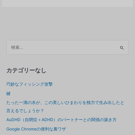
"の
中
の
"no
"を
聞
く
ア
ー
カ
イ
カテゴリーなし
ブ
巧妙なフィッシング攻撃
ス
鍵
たった一滴の水が、この美しいひまわりを独力で生み出したと
言えるでしょうか？
AuDHD（自閉症＋ADHD）のパートナーとの関係の築き方
Google Chromeの便利な裏ワザ