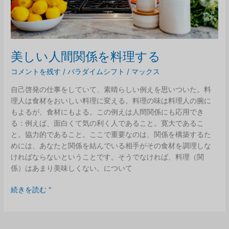
美しい人間関係を料理する
コメントを残す
/
パラダイムシフト
/
マックス
自己啓発の仕事をしていて、素晴らしい例えを思いついた。料
理人は食材をおいしい料理に変える。料理の味は料理人の腕に
もよるが、食材にもよる。この例えは人間関係にも応用でき
る：例えば、面白くて気の利く人であること。寛大であるこ
と。協力的であること。ここで重要なのは、関係を構築するた
めには、あなたと関係を結んでいる相手がその食材を調理しな
ければならないということです。そうでなければ、料理（関
係）はあまり美味しくない。について
美
続きを読む "
し
い
人