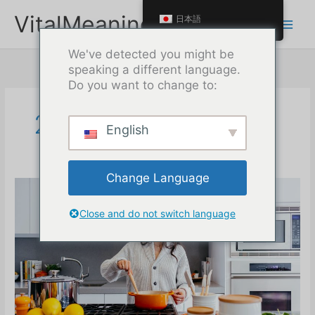
本
VitalMeaning
日本語
文
へ
We've detected you might be
ス
speaking a different language.
キ
Do you want to change to:
ッ
プ
2022年3月
English
Change Language
Close and do not switch language