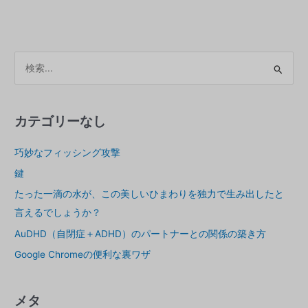
間
関
係
を
ア
料
ー
理
カ
す
る
イ
カテゴリーなし
ブ
巧妙なフィッシング攻撃
ス
鍵
たった一滴の水が、この美しいひまわりを独力で生み出したと
言えるでしょうか？
AuDHD（自閉症＋ADHD）のパートナーとの関係の築き方
Google Chromeの便利な裏ワザ
メタ