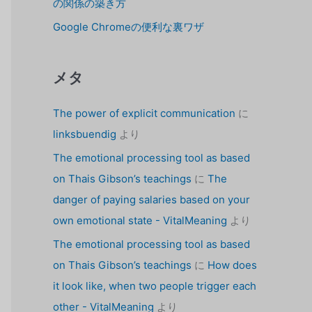
の関係の築き方
Google Chromeの便利な裏ワザ
メタ
The power of explicit communication
に
linksbuendig
より
The emotional processing tool as based
on Thais Gibson’s teachings
に
The
danger of paying salaries based on your
own emotional state - VitalMeaning
より
The emotional processing tool as based
on Thais Gibson’s teachings
に
How does
it look like, when two people trigger each
other - VitalMeaning
より