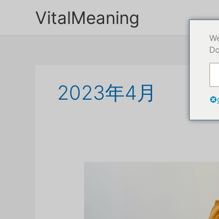
本
VitalMeaning
文
へ
We
ス
Do
キ
ッ
プ
2023年4月