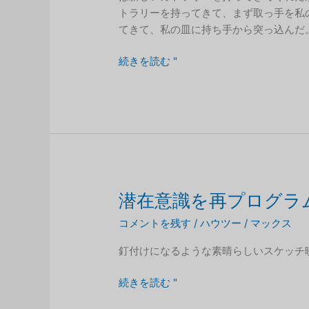
トラリーを持ってきて、まず取っ手を私
てきて、私の皿に持ち手から突っ込んだ
境
続きを読む "
界
を
夢
見
る
潜在意識を再プログラ
コメントを残す
/
ハウツー
/
マックス
釘付けになるような素晴らしいスケッチ
潜
続きを読む "
在