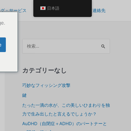
日本語
ング・サービス
自分を成長させるツール
連絡先
ge.
ア
e
ー
カ
イ
カテゴリーなし
ブ
巧妙なフィッシング攻撃
ス
鍵
たった一滴の水が、この美しいひまわりを独
力で生み出したと言えるでしょうか？
AuDHD（自閉症＋ADHD）のパートナーと