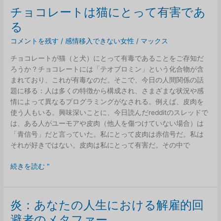
ス
チョコレートは猫にとって有害であ
の
る
動
物
コメントを残す
/
感情移入できない女性
/
マックス
た
チョコレートが猫（と犬）にとって有毒であることをご存知だ
ち
ろうか？チョコレートには「テオブロミン」という化合物が含
まれており、これが有毒なのだ。そこで、今日の人間関係の話
題に移る：人は多くの特徴から構成され、さまざまな状況や感
情によって異なるプログラミングがなされる。例えば、皮肉を
使う人もいる。興味深いことに、今日読んだredditのスレッドで
は、ある人がユーモアや皮肉（他人を傷つけていない場合）は
「青信号」だと言っていた。私にとって皮肉は赤信号だ。私は
それが好きではない。皮肉は私にとって有害だ。その中で
チ
続きを読む "
ョ
コ
レ
炎：あなたの人生における解雇的回
ー
避者のメタファー
ト