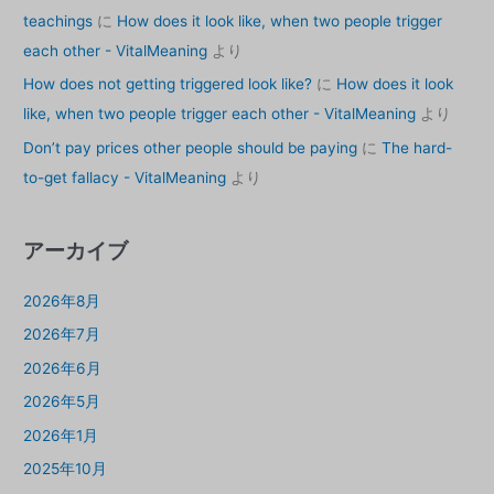
teachings
に
How does it look like, when two people trigger
each other - VitalMeaning
より
How does not getting triggered look like?
に
How does it look
like, when two people trigger each other - VitalMeaning
より
Don’t pay prices other people should be paying
に
The hard-
to-get fallacy - VitalMeaning
より
アーカイブ
2026年8月
2026年7月
2026年6月
2026年5月
2026年1月
2025年10月