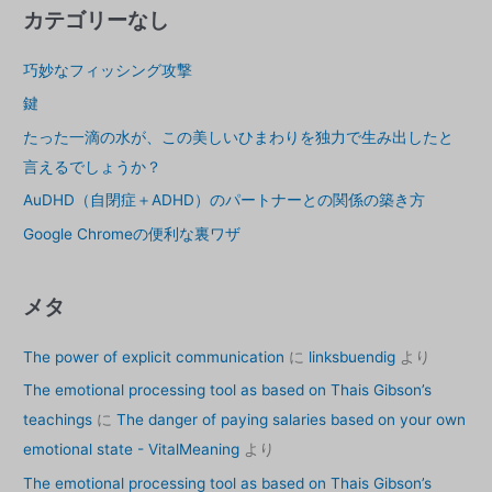
解
イ
カテゴリーなし
雇
ブ
的
巧妙なフィッシング攻撃
ス
回
鍵
避
者
たった一滴の水が、この美しいひまわりを独力で生み出したと
の
言えるでしょうか？
メ
AuDHD（自閉症＋ADHD）のパートナーとの関係の築き方
タ
フ
Google Chromeの便利な裏ワザ
ァ
ー
メタ
The power of explicit communication
に
linksbuendig
より
The emotional processing tool as based on Thais Gibson’s
teachings
に
The danger of paying salaries based on your own
emotional state - VitalMeaning
より
The emotional processing tool as based on Thais Gibson’s