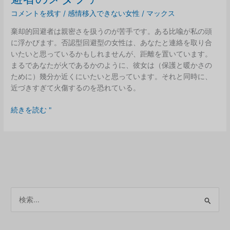
は
コメントを残す
/
感情移入できない女性
/
マックス
猫
棄却的回避者は親密さを扱うのが苦手です。ある比喩が私の頭
に
に浮かびます。否認型回避型の女性は、あなたと連絡を取り合
と
いたいと思っているかもしれませんが、距離を置いています。
っ
まるであなたが火であるかのように、彼女は（保護と暖かさの
て
ために）幾分か近くにいたいと思っています。それと同時に、
有
近づきすぎて火傷するのを恐れている。
害
で
炎：
続きを読む "
あ
あ
る
な
た
の
人
生
に
ア
お
ー
け
カ
る