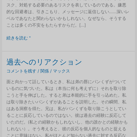
スク、対処する必要のあるリスクを表しているのである。嫌悪
的な回避者は、引きこもり、メッセージに返信しない......深いレ
ベルであなたと関わらないかもしれない。なぜなら、そうする
ことは多くの不安をもたらすからだ。[...]
不
続きを読む "
安
は
思
過去へのリアクション
っ
コメントを残す
/
関係
/
マックス
て
い
面と向かって話しているとき、私は弟の唇にパンくずがついて
る
いるのに気づいた。私は（本当に何も考えずに）それを取り除
以
こうと手を伸ばした。すると弟は本能的に手を引っ込めた。私
上
は取り除きたいパンくずがあることを説明した。その瞬間、私
に
はある洞察を得た。兄は、私がパンくずを取り除こうとしてい
強
ることに反応しているのではない。彼は過去の経験に反応して
い
いたのだ。(私との経験かもしれないし、他の誰かとの経験かも
しれない）。そう考えると、彼の反応を個人的なものと捉える
ことに意味はない。私がほとんど知らない過去に対する反応な