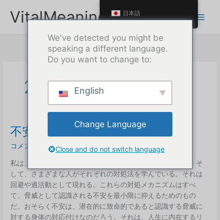
本
VitalMeaning
日本語
文
へ
We've detected you might be
ス
speaking a different language.
キ
Do you want to change to:
ッ
プ
2021年11月
English
Change Language
不安は思っている以上に強い
コメントを残す
/
自己破滅型の行動
/
マックス
Close and do not switch language
私は、多くの人間関係の根底には不安があると信じている。そ
して、さまざまな人がそれぞれの対処法を学んでいる。それは
回避や過活動として現れる。これらの対処メカニズムはすべ
て、脅威として認識される不安を最小限に抑えるためのもの
だ。おそらく不安は、潜在的に致命的であると認識する脅威に
対する身体の対応付けなのだろう。それは、人生に内在するリ