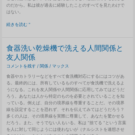
のだから。私は彼が過去に経験したことのすべてを見たわけで
はない。
過
続きを読む "
去
へ
の
食器洗い乾燥機で洗える人間関係と
リ
友人関係
ア
ク
コメントを残す
/
関係
/
マックス
シ
食器やカトラリーなどをすべて食洗機対応にするにはコツがあ
ョ
る。最終的には、所有しているものすべてが食洗機で洗えるよ
ン
うになる。これを友人関係や人間関係に応用してみてはどうだ
ろう。あなたは人から特定のものを必要とされていることを知
っている。例えば、自分の境界線を尊重することだ。その境界
線を設定することを恐れず、それを伝えてみてはどうだろう？
多くの人は、その境界線を実際に尊重して、あなたを驚かせる
だろう。また、そうでない人もいる。私は "捨てる "という言葉
を人に対して同じようには使わないが（ナルシストを連想させ