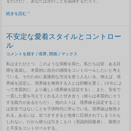
るだけだ）、あなたは次のことを認識するだろう。
食
続きを読む "
器
洗
い
不安定な愛着スタイルとコントロー
乾
ル
燥
機
コメントを残す
/
境界
,
関係
/
マックス
で
私はまたひとつ、このような洞察を得た。私たちは皆、ある目
洗
標を達成し、本質的に自分の感情をコントロールしたいと考え
え
ている。そのために直接的な方法を使う人もいる。例えば、境
る
界線を設定し、境界線を無視する人とは距離を置く。(それによ
人
って本質的に、より厳しい境界線を設定する）。また、安全で
間
一貫した愛を与えてくれる人と付き合う（彼らは本質的にそう
関
する能力があるからだ）。他の人々は、境界線を設定すること
係
は安全ではないことを子供時代に学んでいる。境界線は無視さ
と
れる。あるいは、近づきすぎると他者に圧倒されてしまうかも
友
しれない。だから彼らは引きこもり（否認的回避者）、親密さ
人
と不安をコントロールする。
関