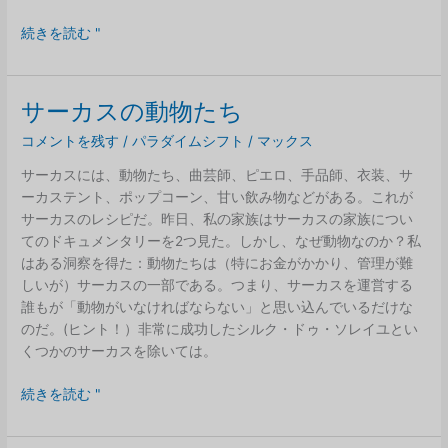
係
不
続きを読む "
安
定
な
サーカスの動物たち
愛
コメントを残す
/
パラダイムシフト
/
マックス
着
ス
サーカスには、動物たち、曲芸師、ピエロ、手品師、衣装、サ
タ
ーカステント、ポップコーン、甘い飲み物などがある。これが
イ
サーカスのレシピだ。昨日、私の家族はサーカスの家族につい
ル
てのドキュメンタリーを2つ見た。しかし、なぜ動物なのか？私
と
はある洞察を得た：動物たちは（特にお金がかかり、管理が難
コ
しいが）サーカスの一部である。つまり、サーカスを運営する
ン
誰もが「動物がいなければならない」と思い込んでいるだけな
ト
のだ。(ヒント！）非常に成功したシルク・ドゥ・ソレイユとい
ロ
くつかのサーカスを除いては。
ー
ル
サ
続きを読む "
ー
カ