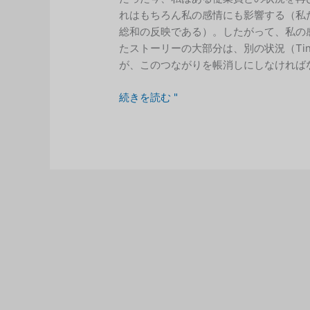
れはもちろん私の感情にも影響する（私
総和の反映である）。したがって、私の
たストーリーの大部分は、別の状況（Tin
が、このつながりを帳消しにしなければな
感
続きを読む "
情
処
理
の
プ
ロ
か
ら
の
ア
ド
バ