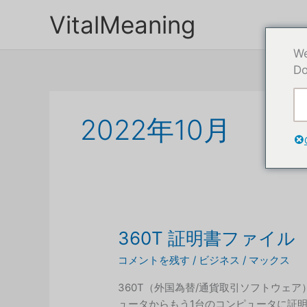
本
VitalMeaning
文
へ
We
ス
Do
キ
ッ
プ
2022年10月
360T 証明書ファイル
コメントを残す
/
ビジネス
/
マックス
360T（外国為替/通貨取引ソフトウェ
ュータからもう1台のコンピュータに証