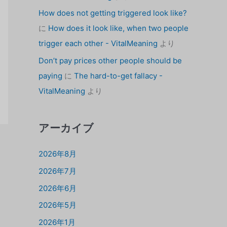
How does not getting triggered look like?
に
How does it look like, when two people
trigger each other - VitalMeaning
より
Don’t pay prices other people should be
paying
に
The hard-to-get fallacy -
VitalMeaning
より
アーカイブ
2026年8月
2026年7月
2026年6月
2026年5月
2026年1月