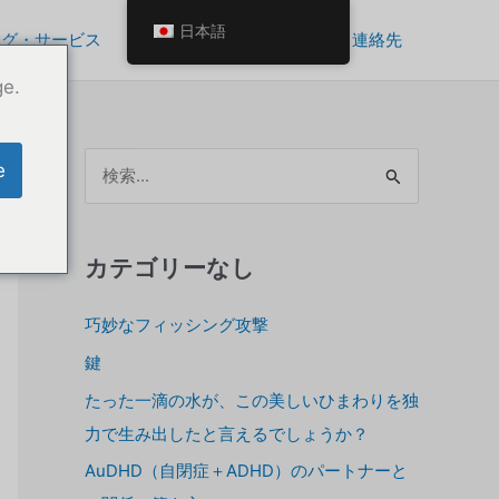
日本語
ング・サービス
自分を成長させるツール
連絡先
ge.
ア
e
ー
カ
イ
カテゴリーなし
ブ
巧妙なフィッシング攻撃
ス
鍵
たった一滴の水が、この美しいひまわりを独
力で生み出したと言えるでしょうか？
AuDHD（自閉症＋ADHD）のパートナーと