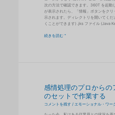
次の方法で確認できます。360T を起
が表示されたら、「情報」ボタンをクリ
示されます。ディレクトリを開いてくだ
くことができます) .jks ファイル (Java K
360T
続きを読む "
証
明
書
フ
ァ
イ
ル
感情処理のプロからの
のセットで作業する
コメントを残す
/
エモーショナル・ワー
たった今、私はある従業員との状況を再