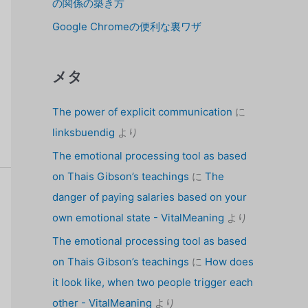
の関係の築き方
Google Chromeの便利な裏ワザ
メタ
The power of explicit communication
に
linksbuendig
より
The emotional processing tool as based
on Thais Gibson’s teachings
に
The
danger of paying salaries based on your
own emotional state - VitalMeaning
より
The emotional processing tool as based
on Thais Gibson’s teachings
に
How does
it look like, when two people trigger each
other - VitalMeaning
より