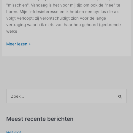
"misschien". Vandaag is het voor mij tijd om ook de "nee" te
horen. Mijn liefdesinteresse en ik hebben een cyclus die als
volgt verloopt: zij verontschuldigt zich voor de lange
vertraging waarin ik niets van haar heb gehoord (gedurende
welke
Het
Meer lezen »
"nee"
in
het
"misschien"
horen
Z
o
e
k
Meest recente berichten
e
Het slot
n