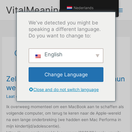
Doorgaan
VitalMeaning
Nederlands
naar
inhoud
We've detected you might be
speaking a different language.
Do you want to change to:
oktober 2021
English
Change Language
Zelfs Apple heeft spelfouten op hun
website
Close and do not switch language
Laat een reactie achter
/
zelfvernietigend gedrag
/
Max
Ik overweeg momenteel om een MacBook aan te schaffen als
volgende computer, om terug te keren naar de Apple-wereld
na een lange onderbreking (we hadden een Mac Performa in
mijn kindertijd/adolescentie).