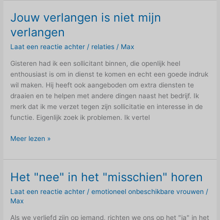
de
rechter
Jouw verlangen is niet mijn
hendel
verlangen
Laat een reactie achter
/
relaties
/
Max
Gisteren had ik een sollicitant binnen, die openlijk heel
enthousiast is om in dienst te komen en echt een goede indruk
wil maken. Hij heeft ook aangeboden om extra diensten te
draaien en te helpen met andere dingen naast het bedrijf. Ik
merk dat ik me verzet tegen zijn sollicitatie en interesse in de
functie. Eigenlijk zoek ik problemen. Ik vertel
Jouw
Meer lezen »
verlangen
is
niet
Het "nee" in het "misschien" horen
mijn
Laat een reactie achter
/
emotioneel onbeschikbare vrouwen
/
verlangen
Max
Als we verliefd zijn op iemand, richten we ons op het "ja" in het