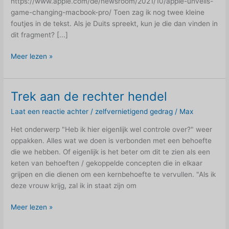
https://www.apple.com/de/newsroom/2021/10/apple-unveils-
game-changing-macbook-pro/ Toen zag ik nog twee kleine
foutjes in de tekst. Als je Duits spreekt, kun je die dan vinden in
dit fragment? [...]
Zelfs
Meer lezen »
Apple
heeft
spelfouten
Trek aan de rechter hendel
op
Laat een reactie achter
/
zelfvernietigend gedrag
/
Max
hun
website
Het onderwerp "Heb ik hier eigenlijk wel controle over?" weer
oppakken. Alles wat we doen is verbonden met een behoefte
die we hebben. Of eigenlijk is het beter om dit te zien als een
keten van behoeften / gekoppelde concepten die in elkaar
grijpen en die dienen om een kernbehoefte te vervullen. "Als ik
deze vrouw krijg, zal ik in staat zijn om
Trek
Meer lezen »
aan