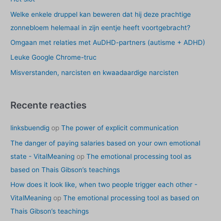
n
Welke enkele druppel kan beweren dat hij deze prachtige
a
zonnebloem helemaal in zijn eentje heeft voortgebracht?
a
Omgaan met relaties met AuDHD-partners (autisme + ADHD)
r
Leuke Google Chrome-truc
:
Misverstanden, narcisten en kwaadaardige narcisten
Recente reacties
linksbuendig
op
The power of explicit communication
The danger of paying salaries based on your own emotional
state - VitalMeaning
op
The emotional processing tool as
based on Thais Gibson’s teachings
How does it look like, when two people trigger each other -
VitalMeaning
op
The emotional processing tool as based on
Thais Gibson’s teachings