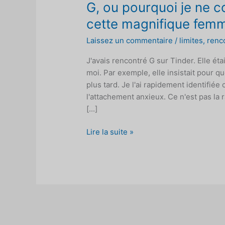
G, ou pourquoi je ne c
cette magnifique fem
Laissez un commentaire
/
limites
,
renc
J'avais rencontré G sur Tinder. Elle étai
moi. Par exemple, elle insistait pour q
plus tard. Je l'ai rapidement identif
l'attachement anxieux. Ce n'est pas la ra
[...]
G,
Lire la suite »
ou
pourquoi
je
ne
continue
pas
à