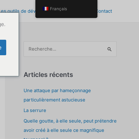
Français
Les outils de développement personnel
Contact
ge.
R
e
e
c
h
Articles récents
e
Une attaque par hameçonnage
r
particulièrement astucieuse
c
La serrure
h
e
Quelle goutte, à elle seule, peut prétendre
z
avoir créé à elle seule ce magnifique
: