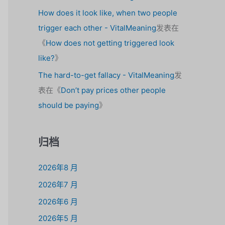
How does it look like, when two people
trigger each other - VitalMeaning
发表在
《
How does not getting triggered look
like?
》
The hard-to-get fallacy - VitalMeaning
发
表在《
Don’t pay prices other people
should be paying
》
归档
2026年8 月
2026年7 月
2026年6 月
2026年5 月