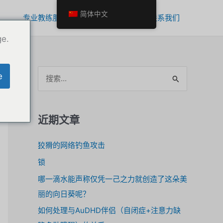
简体中文
专业教练服务
个人成长的工具
联系我们
ge.
搜
e
索
。
近期文章
狡猾的网络钓鱼攻击
锁
哪一滴水能声称仅凭一己之力就创造了这朵美
丽的向日葵呢？
如何处理与AuDHD伴侣（自闭症+注意力缺