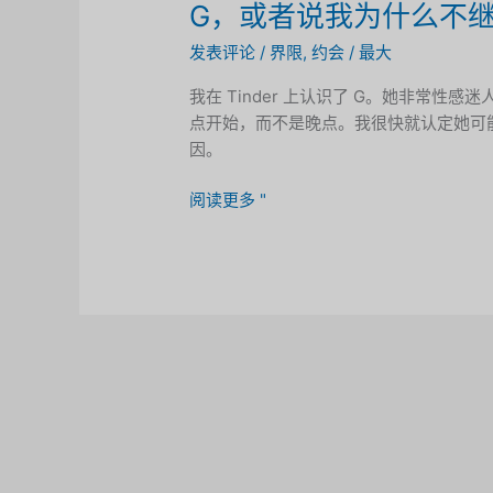
G，或者说我为什么不
发表评论
/
界限
,
约会
/
最大
我在 Tinder 上认识了 G。她非常
点开始，而不是晚点。我很快就认定她可能倾向
因。
G，
阅读更多 "
或
者
说
我
为
什
么
不
继
续
与