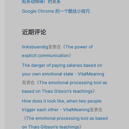
陷多动障碍）的关系
Google Chrome 的一个酷炫小技巧
近期评论
linksbuendig
发表在《
The power of
explicit communication
》
The danger of paying salaries based on
your own emotional state - VitalMeaning
发表在《
The emotional processing tool as
based on Thais Gibson’s teachings
》
How does it look like, when two people
trigger each other - VitalMeaning
发表在
《
The emotional processing tool as based
on Thais Gibson’s teachings
》