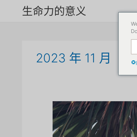
跳
生命力的意义
至
内
We
容
Do
2023 年 11 月