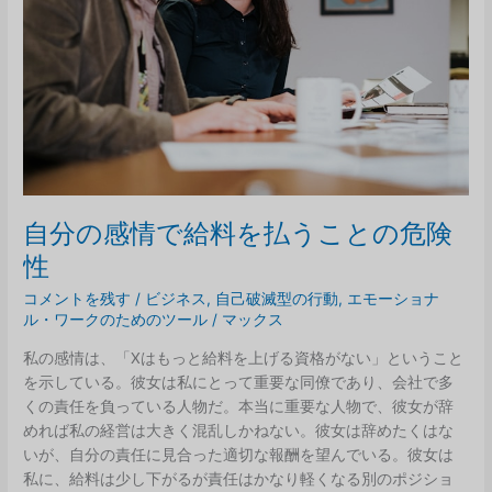
動
的
受
け
入
れ
の
違
い
自分の感情で給料を払うことの危険
性
コメントを残す
/
ビジネス
,
自己破滅型の行動
,
エモーショナ
ル・ワークのためのツール
/
マックス
私の感情は、「Xはもっと給料を上げる資格がない」ということ
を示している。彼女は私にとって重要な同僚であり、会社で多
くの責任を負っている人物だ。本当に重要な人物で、彼女が辞
めれば私の経営は大きく混乱しかねない。彼女は辞めたくはな
いが、自分の責任に見合った適切な報酬を望んでいる。彼女は
私に、給料は少し下がるが責任はかなり軽くなる別のポジショ