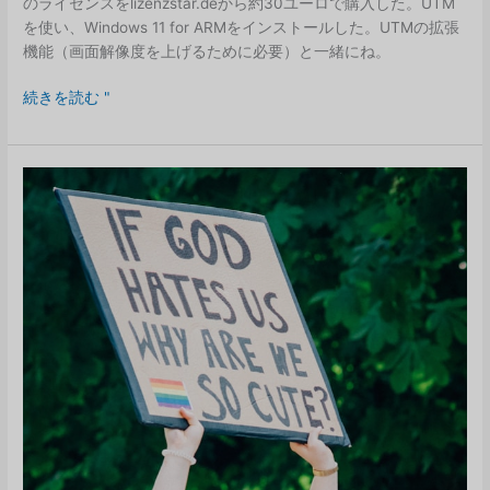
のライセンスをlizenzstar.deから約30ユーロで購入した。UTM
を使い、Windows 11 for ARMをインストールした。UTMの拡張
機能（画面解像度を上げるために必要）と一緒にね。
マ
続きを読む "
ッ
ク
上
で
360T
を
Apple
Silicon
で
動
か
す
方
法