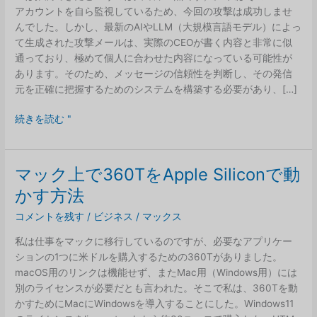
アカウントを自ら監視しているため、今回の攻撃は成功しませ
んでした。しかし、最新のAIやLLM（大規模言語モデル）によっ
て生成された攻撃メールは、実際のCEOが書く内容と非常に似
通っており、極めて個人に合わせた内容になっている可能性が
あります。そのため、メッセージの信頼性を判断し、その発信
元を正確に把握するためのシステムを構築する必要があり、[…]
巧
続きを読む "
妙
な
フ
マック上で360TをApple Siliconで動
ィ
かす方法
ッ
シ
コメントを残す
/
ビジネス
/
マックス
ン
私は仕事をマックに移行しているのですが、必要なアプリケー
グ
ションの1つに米ドルを購入するための360Tがありました。
攻
macOS用のリンクは機能せず、またMac用（Windows用）には
撃
別のライセンスが必要だとも言われた。そこで私は、360Tを動
かすためにMacにWindowsを導入することにした。Windows11