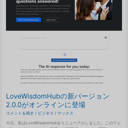
ン
グ
は
メ
ッ
セ
ー
ジ
を
ひ
と
つ
だ
け
に
LoveWisdomHubの新バージョン
す
2.0.0がオンラインに登場
べ
き
コメントを残す
/
ビジネス
/
マックス
か
今日、私はLoveWisdomHubをリニューアルしました。このウェ