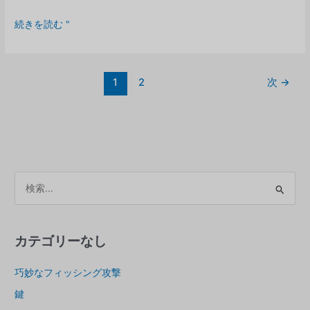
透
続きを読む "
明
性
登
1
2
次
→
録：
い
つ
か
ら
社
会
ア
的
ー
責
カ
任
イ
を
カテゴリーなし
負
ブ
う
巧妙なフィッシング攻撃
ス
よ
鍵
う