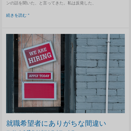
ンの話を聞いた、と言ってきた。私は反発した、
自
続きを読む "
分
の
感
情
で
給
料
を
払
う
こ
と
の
危
険
性
就職希望者にありがちな間違い