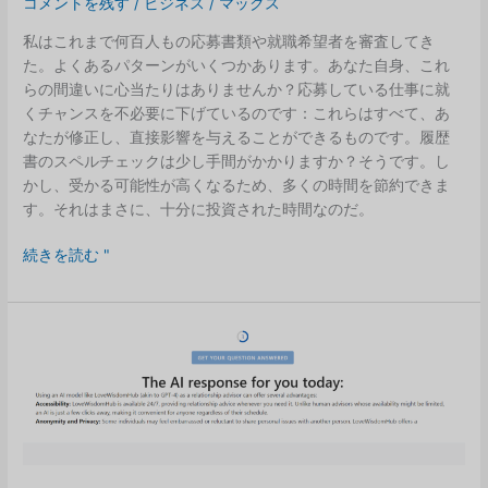
コメントを残す
/
ビジネス
/
マックス
私はこれまで何百人もの応募書類や就職希望者を審査してき
た。よくあるパターンがいくつかあります。あなた自身、これ
らの間違いに心当たりはありませんか？応募している仕事に就
くチャンスを不必要に下げているのです：これらはすべて、あ
なたが修正し、直接影響を与えることができるものです。履歴
書のスペルチェックは少し手間がかかりますか？そうです。し
かし、受かる可能性が高くなるため、多くの時間を節約できま
す。それはまさに、十分に投資された時間なのだ。
就
続きを読む "
職
希
望
者
に
あ
り
が
ち