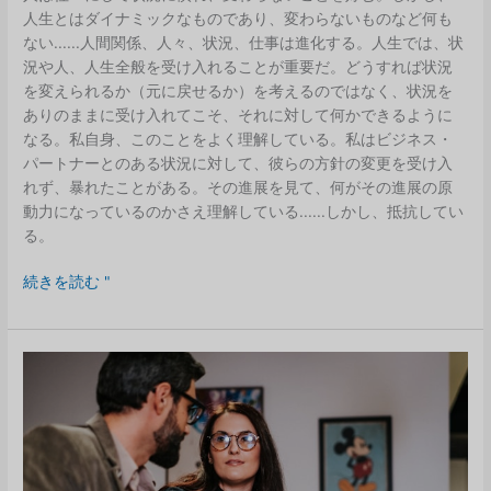
人生とはダイナミックなものであり、変わらないものなど何も
ない......人間関係、人々、状況、仕事は進化する。人生では、状
況や人、人生全般を受け入れることが重要だ。どうすれば状況
を変えられるか（元に戻せるか）を考えるのではなく、状況を
ありのままに受け入れてこそ、それに対して何かできるように
なる。私自身、このことをよく理解している。私はビジネス・
パートナーとのある状況に対して、彼らの方針の変更を受け入
れず、暴れたことがある。その進展を見て、何がその進展の原
動力になっているのかさえ理解している......しかし、抵抗してい
る。
能
続きを読む "
動
的
受
け
入
れ
と
受