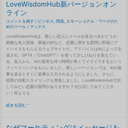
な
LoveWisdomHub新バージョンオン
間
ライン
違
い
コメントを残す
/
ビジネス
,
関係
,
エモーショナル・ワークのた
めのツール
/
マックス
LoveWisdomHubは、新しい恋人にメールを送るべきかどうか、
困難な友人関係、家族の絆など、恋愛に関する質問に即座にア
ドバイスをもらえるウェブサイトだ。アドバイスはAIによって生
成され、GPT4（"ChatGPT"）を使って少しひねりを加えてい
る。友人から、AIの返答を待つ時間が長くてイライラするという
フィードバックをもらいました。新しいバージョンでは、AIが返
事を送るとすぐに返事が入力されるようにしました。さらに、
回答の自動スタイリングも実装しました。LoveWisdomHubで試
してみたい恋愛の質問がありますか？ぜひ試してみてくださ
い！何よりも
LoveWisdomHub
続きを読む "
新
バ
ー
なぜマーケティングはメッセージを