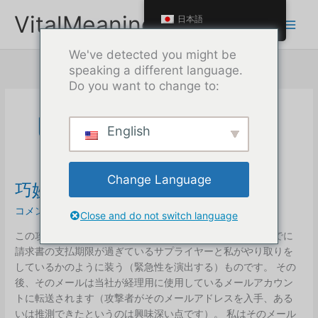
本
VitalMeaning
日本語
文
へ
We've detected you might be
ス
speaking a different language.
キ
Do you want to change to:
ッ
プ
ビジネス
English
Change Language
巧妙なフィッシング攻撃
コメントを残す
/
ビジネス
/
マックス
Close and do not switch language
この攻撃は、私の名前（当社のCEOとして）を利用し、すでに
請求書の支払期限が過ぎているサプライヤーと私がやり取りを
しているかのように装う（緊急性を演出する）ものです。 その
後、そのメールは当社が経理用に使用しているメールアカウン
トに転送されます（攻撃者がそのメールアドレスを入手、ある
いは推測できたというのは興味深い点です）。 私はそのメール