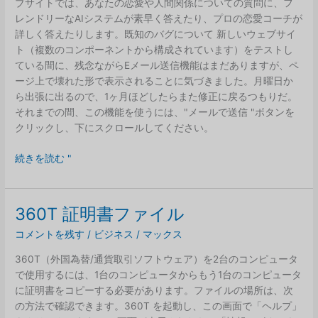
ブサイトでは、あなたの恋愛や人間関係についての質問に、フ
レンドリーなAIシステムが素早く答えたり、プロの恋愛コーチが
詳しく答えたりします。既知のバグについて 新しいウェブサイ
ト（複数のコンポーネントから構成されています）をテストし
ている間に、残念ながらEメール送信機能はまだありますが、ペ
ージ上で壊れた形で表示されることに気づきました。月曜日か
ら出張に出るので、1ヶ月ほどしたらまた修正に戻るつもりだ。
それまでの間、この機能を使うには、"メールで送信 "ボタンを
クリックし、下にスクロールしてください。
LoveWisdomHub
続きを読む "
の
新
バ
360T 証明書ファイル
ー
コメントを残す
/
ビジネス
/
マックス
ジ
ョ
360T（外国為替/通貨取引ソフトウェア）を2台のコンピュータ
ン
で使用するには、1台のコンピュータからもう1台のコンピュータ
2.0.0
に証明書をコピーする必要があります。ファイルの場所は、次
が
の方法で確認できます。360T を起動し、この画面で「ヘルプ」
オ