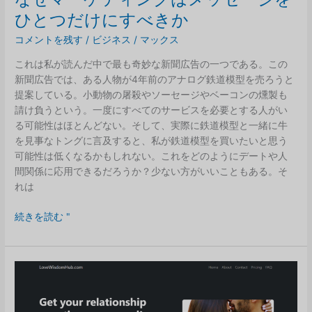
ジ
ひとつだけにすべきか
ョ
ン
コメントを残す
/
ビジネス
/
マックス
オ
これは私が読んだ中で最も奇妙な新聞広告の一つである。この
ン
新聞広告では、ある人物が4年前のアナログ鉄道模型を売ろうと
ラ
提案している。小動物の屠殺やソーセージやベーコンの燻製も
イ
請け負うという。一度にすべてのサービスを必要とする人がい
ン
る可能性はほとんどない。そして、実際に鉄道模型と一緒に牛
を見事なトングに言及すると、私が鉄道模型を買いたいと思う
可能性は低くなるかもしれない。これをどのようにデートや人
間関係に応用できるだろうか？少ない方がいいこともある。そ
れは
な
続きを読む "
ぜ
マ
ー
ケ
テ
ィ