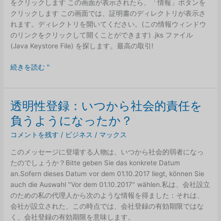
をクリックします この画面が表示されたら、「情報」ボタンを
ン
クリックします この画面では、証明書のディレクトリが表示さ
ラ
れます。ディレクトリを開いてください。(この情報ウィンドウ
イ
のリンクをクリックして開くことができます) .jks ファイル
ン
(Java Keystore File) を探します。最高の取引!
に
登
360T
続きを読む "
場
証
明
書
透明性登録：いつから社会的責任を
フ
負うようになったか？
ァ
イ
コメントを残す
/
ビジネス
/
マックス
ル
このメッセージに登場する人物は、いつから社会的弱者になっ
たのでしょうか？Bitte geben Sie das konkrete Datum
an.Sofern dieses Datum vor dem 01.10.2017 liegt, können Sie
auch die Auswahl "Vor dem 01.10.2017" wählen.私は、会社設立
のための私の代理人から次のような情報を得ました：それは、
会社が設立された、この時点では、会社登録の有効期限ではな
く、会社登録の有効期限を意味します。