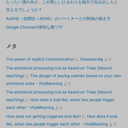
に
たった一滴の水が、この美しいひまわりを独力で生み出したと
な
言えるでしょうか？
っ
AuDHD（自閉症＋ADHD）のパートナーとの関係の築き方
た
か？
Google Chromeの便利な裏ワザ
メタ
The power of explicit communication
に
linksbuendig
より
The emotional processing tool as based on Thais Gibson’s
teachings
に
The danger of paying salaries based on your own
emotional state - VitalMeaning
より
The emotional processing tool as based on Thais Gibson’s
teachings
に
How does it look like, when two people trigger
each other - VitalMeaning
より
How does not getting triggered look like?
に
How does it look
like, when two people trigger each other - VitalMeaning
より