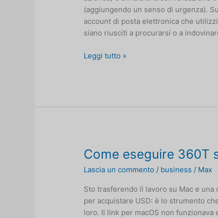
(aggiungendo un senso di urgenza). Suc
account di posta elettronica che utilizz
siano riusciti a procurarsi o a indovinar
Un
Leggi tutto »
attacco
di
phishing
ingegnoso
Come eseguire 360T s
Lascia un commento
/
business
/
Max
Sto trasferendo il lavoro su Mac e una 
per acquistare USD: è lo strumento che
loro. Il link per macOS non funzionava 