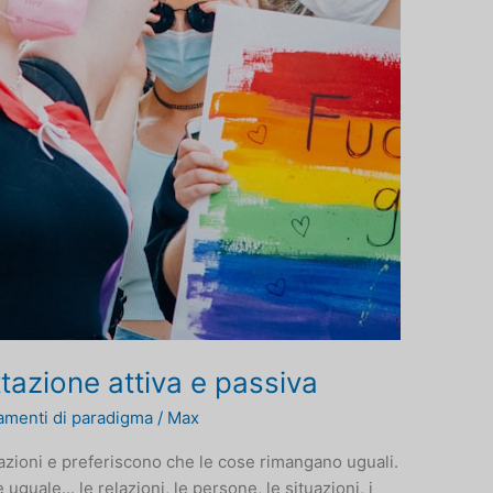
ttazione attiva e passiva
amenti di paradigma
/
Max
uazioni e preferiscono che le cose rimangano uguali.
 uguale... le relazioni, le persone, le situazioni, i