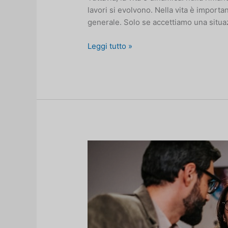
lavori si evolvono. Nella vita è importan
generale. Solo se accettiamo una situ
La
Leggi tutto »
differenza
tra
accettazione
attiva
e
passiva