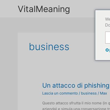
Passa
VitalMeaning
al
contenuto
We
Do
business
Un attacco di phishin
Lascia un commento
/
business
/
Max
Questo attacco sfrutta il mio nome (in 
azienda) e simula una conversazione tra