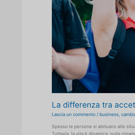
La differenza tra acce
Lascia un commento
/
business
,
cambi
Spesso le persone si abituano alle sit
Tuttavia, la vita è dinamica: nulla rimane