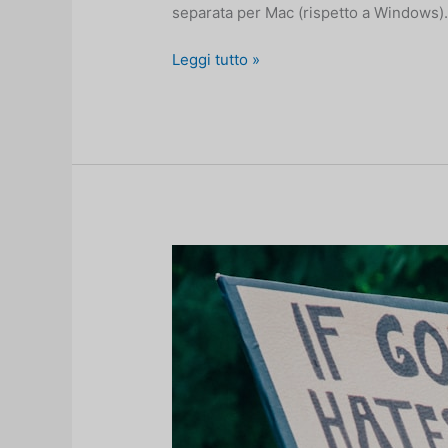
separata per Mac (rispetto a Windows).
Come
Leggi tutto »
eseguire
360T
su
un
Mac
con
Apple
Silicon