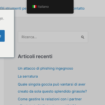
Italiano
Gli strumenti per la crescita personale
Contatto
ge.
C
e
e
r
c
Articoli recenti
a
Un attacco di phishing ingegnoso
p
La serratura
e
r
Quale singola goccia può vantarsi di aver
:
creato da sola questo splendido girasole?
Come gestire le relazioni con i partner