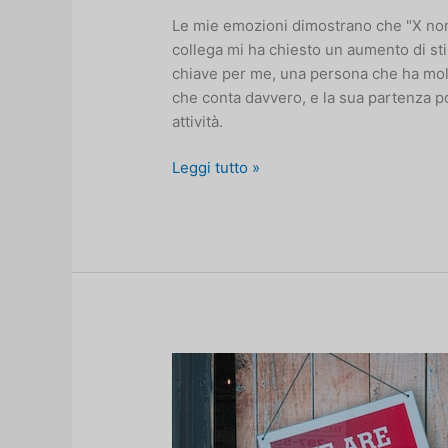
Le mie emozioni dimostrano che "X non 
collega mi ha chiesto un aumento di sti
chiave per me, una persona che ha molt
che conta davvero, e la sua partenza p
attività.
Il
Leggi tutto »
pericolo
di
pagare
gli
stipendi
in
base
al
proprio
stato
emotivo