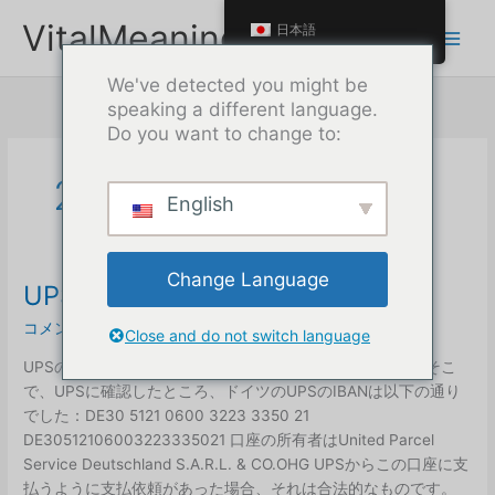
本
VitalMeaning
日本語
文
へ
We've detected you might be
ス
speaking a different language.
キ
Do you want to change to:
ッ
プ
2025年10月
English
Change Language
UPSドイツアカウント番号
コメントを残す
/
未分類
/
マックス
Close and do not switch language
UPSの請求書には口座番号が記載されていませんでした。そこ
で、UPSに確認したところ、ドイツのUPSのIBANは以下の通り
でした：DE30 5121 0600 3223 3350 21
DE30512106003223335021 口座の所有者はUnited Parcel
Service Deutschland S.A.R.L. & CO.OHG UPSからこの口座に支
払うように支払依頼があった場合、それは合法的なものです。