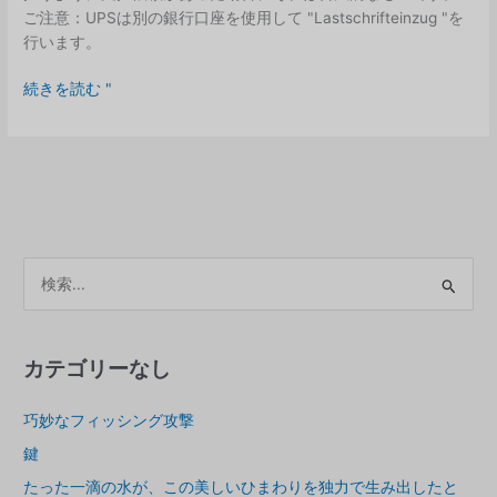
ご注意：UPSは別の銀行口座を使用して "Lastschrifteinzug "を
行います。
UPS
続きを読む "
ド
イ
ツ
ア
カ
ウ
ン
ア
ト
ー
番
カ
号
イ
カテゴリーなし
ブ
巧妙なフィッシング攻撃
ス
鍵
たった一滴の水が、この美しいひまわりを独力で生み出したと