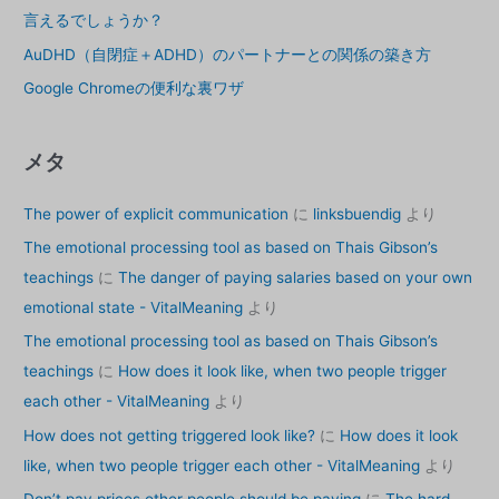
言えるでしょうか？
AuDHD（自閉症＋ADHD）のパートナーとの関係の築き方
Google Chromeの便利な裏ワザ
メタ
The power of explicit communication
に
linksbuendig
より
The emotional processing tool as based on Thais Gibson’s
teachings
に
The danger of paying salaries based on your own
emotional state - VitalMeaning
より
The emotional processing tool as based on Thais Gibson’s
teachings
に
How does it look like, when two people trigger
each other - VitalMeaning
より
How does not getting triggered look like?
に
How does it look
like, when two people trigger each other - VitalMeaning
より