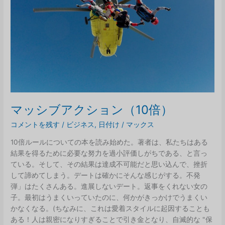
図
解
マッシブアクション（10倍）
コメントを残す
/
ビジネス
,
日付け
/
マックス
10倍ルールについての本を読み始めた。著者は、私たちはある
結果を得るために必要な努力を過小評価しがちである、と言っ
ている。そして、その結果は達成不可能だと思い込んで、挫折
して諦めてしまう。デートは確かにそんな感じがする。不発
弾」はたくさんある。進展しないデート。返事をくれない女の
子。最初はうまくいっていたのに、何かがきっかけでうまくい
かなくなる。(ちなみに、これは愛着スタイルに起因することも
ある！人は親密になりすぎることで引き金となり、自滅的な "保