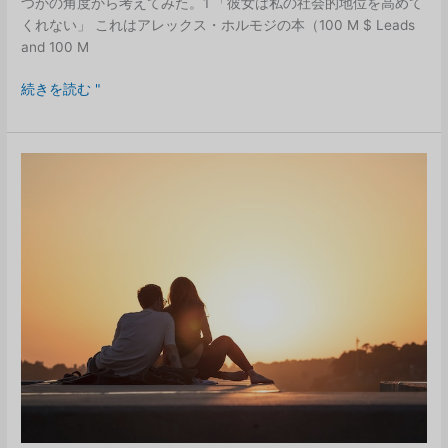
つかの角度から考えてみた。1 「彼女は私の社会的地位を高めて
くれない」 これはアレックス・ホルモジの本（100 M $ Leads
and 100 M
G、
続きを読む "
あ
る
い
は
私
が
こ
の
ゴ
ー
ジ
ャ
ス
な
女
性