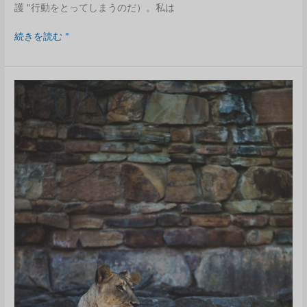
護 "行動をとってしまうのだ）。私は
マ
続きを読む "
ッ
シ
ブ
ア
ク
シ
ョ
ン
（10
倍）