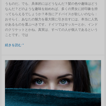
うものだ。でも、具体的にはどうなんだ？髪の色や趣味はどう
なんだ？どのような趣味を始めれば、多くの男女に好印象を持
ってもらえるでしょうか？本当にアドバイスが欲しいのなら：
おそらく、あなたの魅力を最大限に引き出すには、本当に人気
があるものを選ぶべきです。ドイツではサッカーとか。インド
のクリケットとかね。真実は、すべての人が個人であるという
ことです。では
人
続きを読む "
は
ど
の
よ
う
に
伴
侶
を
選
ぶ