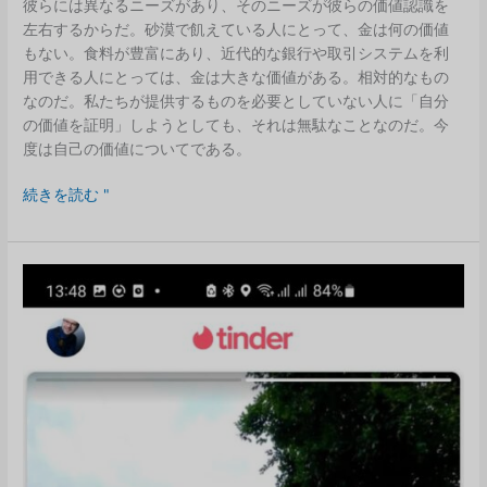
彼らには異なるニーズがあり、そのニーズが彼らの価値認識を
左右するからだ。砂漠で飢えている人にとって、金は何の価値
もない。食料が豊富にあり、近代的な銀行や取引システムを利
用できる人にとっては、金は大きな価値がある。相対的なもの
なのだ。私たちが提供するものを必要としていない人に「自分
の価値を証明」しようとしても、それは無駄なことなのだ。今
度は自己の価値についてである。
Barking
続きを読む "
up
the
wrong
tree?
価
値
に
つ
い
て