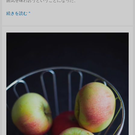
囲気を味わおうということになった、
な
続きを読む "
ぜ
選
択
す
る
こ
と
が
安
全
な
の
か