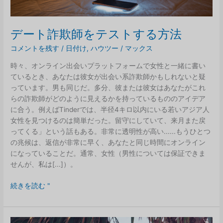
デート詐欺師をテストする方法
コメントを残す
/
日付け
,
ハウツー
/
マックス
時々、オンライン出会いプラットフォームで女性と一緒に書い
ているとき、あなたは彼女が出会い系詐欺師かもしれないと疑
っています。男も同じだ。多分、彼または彼女はあなたがこれ
らの詐欺師がどのように見えるかを持っているもののアイデア
に合う。例えばTinderでは、半径4キロ以内にいる若いアジア人
女性を見つけるのは簡単だった。留守にしていて、来月また戻
ってくる」という話もある。非常に透明性が高い......もうひとつ
の兆候は、返信が非常に早く、あなたと同じ時間にオンライン
になっていることだ。通常、女性（男性については保証できま
せんが、私は[...]）。
デ
続きを読む "
ー
ト
詐