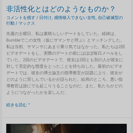
と
非活性化とはどのようなものか？
付
き
コメントを残す
/
日付け
,
感情移入できない女性
,
自己破滅型の
行動
/
マックス
合
い
先週の土曜日、私は素晴らしいデートをしていた。経緯は、
続
Bumbleでこの女性（仮にサマンサと呼ぶ）とマッチングした。
け
私は当初、サマンサにあまり乗り気ではなかった。私たちは2回
な
ビデオデートをし、実際のデートの前にはほぼ毎日メールをし
い
ていた。2回のビデオデートで、彼女は2回とも別の人が彼女に
理
対して否定的な態度をとったことを持ち出した。最初のビデオ
由
デートでは、彼女の博士論文の指導教官が話題に上り、彼女が
どのように苦しんでいるかが語られた。結局のところ、悪い指
導教官は誰にでも起こりうることなのだ。また、私たちがどの
ようにつながったかを楽しんだ、
非
続きを読む "
活
性
化
と