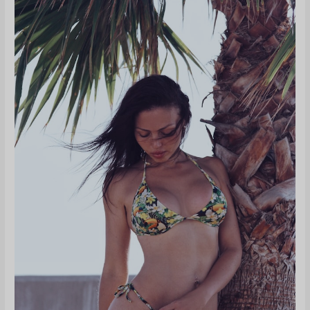
欺
師
を
テ
ス
ト
す
る
方
法