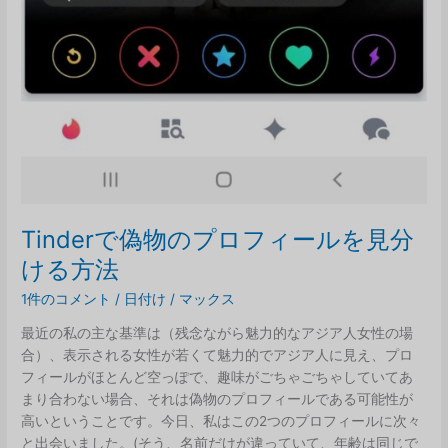
Tinderで偽物のプロフィールを見分
ける方法
1件のコメント
/
日付け
/
マックス
最近の私の主な基準は（残念ながら魅力的なアジア人女性の場
合）、表示される女性が若くて魅力的でアジア人に見え、プロ
フィールがほとんど空っぽで、趣味がごちゃごちゃしていてあ
まり合わない場合、それは偽物のプロフィールである可能性が
高いということです。今日、私はこの2つのプロフィールに次々
と出会いました。(そう、名前だけが違っていて、年齢は同じで