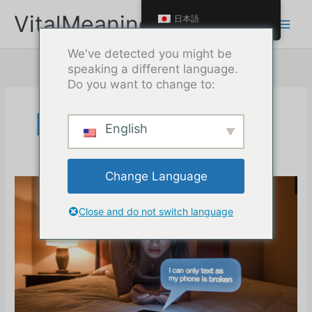
本
VitalMeaning
日本語
文
へ
We've detected you might be
ス
speaking a different language.
キ
Do you want to change to:
ッ
プ
日付け
English
Change Language
Close and do not switch language