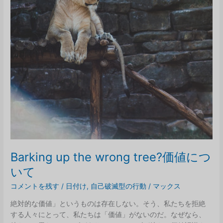
Barking up the wrong tree?価値につ
いて
コメントを残す
/
日付け
,
自己破滅型の行動
/
マックス
絶対的な価値」というものは存在しない。そう、私たちを拒絶
する人々にとって、私たちは「価値」がないのだ。なぜなら、