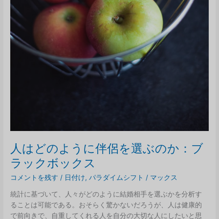
人はどのように伴侶を選ぶのか：ブ
ラックボックス
コメントを残す
/
日付け
,
パラダイムシフト
/
マックス
統計に基づいて、人々がどのように結婚相手を選ぶかを分析す
ることは可能である。おそらく驚かないだろうが、人は健康的
で前向きで、自重してくれる人を自分の大切な人にしたいと思