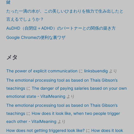
鍵
る
方
たった一滴の水が、この美しいひまわりを独力で生み出したと
法
言えるでしょうか？
AuDHD（自閉症＋ADHD）のパートナーとの関係の築き方
Google Chromeの便利な裏ワザ
メタ
The power of explicit communication
に
linksbuendig
より
The emotional processing tool as based on Thais Gibson’s
teachings
に
The danger of paying salaries based on your own
emotional state - VitalMeaning
より
The emotional processing tool as based on Thais Gibson’s
teachings
に
How does it look like, when two people trigger
each other - VitalMeaning
より
How does not getting triggered look like?
に
How does it look