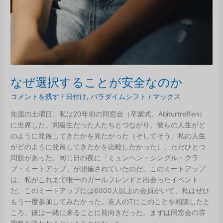
なぜ選択することが安全なのか
コメントを残す
/
日付け
,
パラダイムシフト
/
マックス
先週の土曜日、私は20年前の同窓会（卒業式、Abiturtreffen）
に出席した。同級生だった人たちとつながり、彼らの人生がど
のように発展してきたかを見たかった（そしてそう、私の人生
がどのように発展してきたかを比較したかった）。ただひとつ
問題があった。同じ日の夜に「ミュンヘン・シングル・クラ
ブ・ミートアップ」が開催されていたのだ。このミートアップ
は、私がこれまで唯一のガールフレンドと出会ったイベント
だ。このミートアップには6000人以上の会員がいて、私はぜひ
もう一度参加してみたかった。友人のTにこのことを相談したと
ころ、彼は一緒に来ることに前向きだった。まずは同窓会の雰