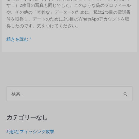
す！）2枚目の写真も同じでした。このような偽のプロフィール
や、その他の「奇妙な」データーのために、私は2つ目の電話番
号を取得し、デートのために2つ目のWhatsAppアカウントを取
得したのです。気をつけてください。
Tinder
続きを読む "
で
偽
物
の
プ
ロ
フ
ア
ィ
ー
ー
カ
ル
を
イ
カテゴリーなし
見
ブ
分
巧妙なフィッシング攻撃
ス
け