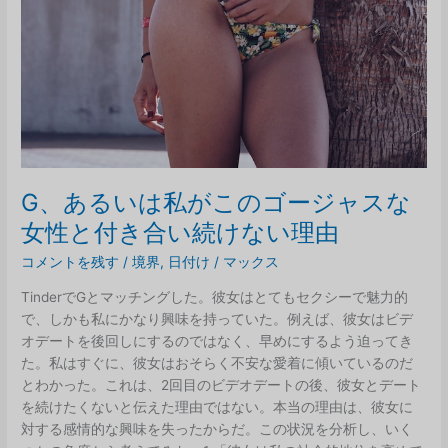
G、あるいは私がこのゴージャスな
女性と付き合い続けない理由
コメントを残す
/
境界
,
日付け
/
マックス
TinderでGとマッチングした。彼女はとてもセクシーで魅力的
で、しかも私にかなり興味を持っていた。例えば、彼女はビデ
オデートを後回しにするのではなく、早めにするよう迫ってき
た。私はすぐに、彼女はおそらく不安な愛着に傾いているのだ
とわかった。これは、2回目のビデオデートの後、彼女とデート
を続けたくないと伝えた理由ではない。本当の理由は、彼女に
対する感情的な興味を失ったからだ。この状況を分析し、いく