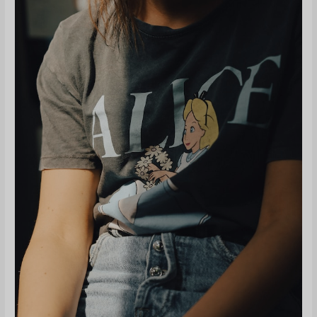
は
ど
の
よ
う
な
も
の
か？