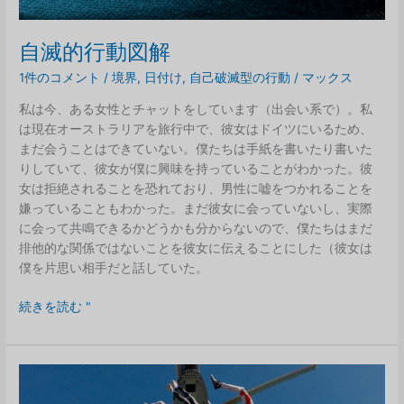
の
か：
ブ
自滅的行動図解
ラ
1件のコメント
/
境界
,
日付け
,
自己破滅型の行動
/
マックス
ッ
ク
私は今、ある女性とチャットをしています（出会い系で）。私
ボ
は現在オーストラリアを旅行中で、彼女はドイツにいるため、
ッ
まだ会うことはできていない。僕たちは手紙を書いたり書いた
ク
りしていて、彼女が僕に興味を持っていることがわかった。彼
ス
女は拒絶されることを恐れており、男性に嘘をつかれることを
嫌っていることもわかった。まだ彼女に会っていないし、実際
に会って共鳴できるかどうかも分からないので、僕たちはまだ
排他的な関係ではないことを彼女に伝えることにした（彼女は
僕を片思い相手だと話していた。
自
続きを読む "
滅
的
行
動