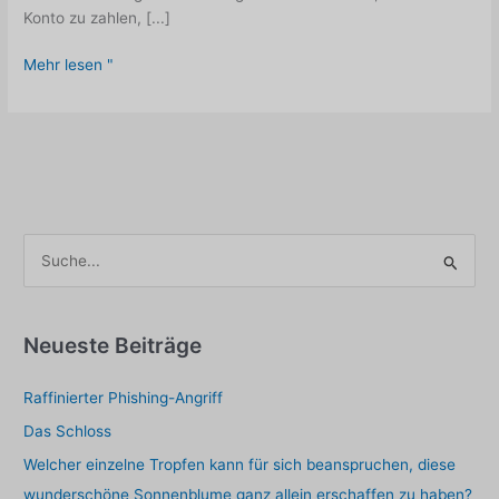
Konto zu zahlen, [...]
UPS
Mehr lesen "
German
Kundennummer
S
u
c
h
Neueste Beiträge
e
Raffinierter Phishing-Angriff
n
a
Das Schloss
c
Welcher einzelne Tropfen kann für sich beanspruchen, diese
h
wunderschöne Sonnenblume ganz allein erschaffen zu haben?