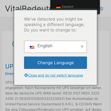
Zum
VitalBedeutung
Deutsch
Inhalt
springen
We've detected you might be
speaking a different language.
Do you want to change to:
Oktober 2025
English
Change Language
UPS German Kundennummer
Einen Kommentar hinterlassen
/
Uncategorized
/
Max
Close and do not switch language
UPS hat seine Kontonummer nicht auf den Rechnungen
angegeben. Nach Rücksprache mit UPS bestätige ich daher,
dass die deutsche UPS IBAN lautet: DE30 5121 0600 3223
3350 21 DE30512106003223335021 Der Kontoinhaber ist
United Parcel Service Deutschland S.A.R.L. & CO.OHG Wenn
Sie eine Zahlungsaufforderung von UPS erhalten, auf dieses