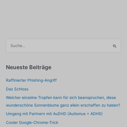
S
u
c
h
Neueste Beiträge
e
Raffinierter Phishing-Angriff
n
a
Das Schloss
c
Welcher einzelne Tropfen kann für sich beanspruchen, diese
h
wunderschöne Sonnenblume ganz allein erschaffen zu haben?
:
Umgang mit Partnern mit AuDHD (Autismus + ADHS)
Cooler Google-Chrome-Trick