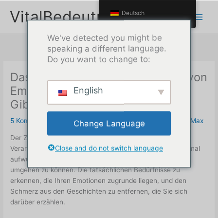
Zum
VitalBedeutung
Deutsch
Inhalt
springen
We've detected you might be
speaking a different language.
Do you want to change to:
Das Werkzeug zur Verarbeitung von
Emotionen, basierend auf Thais
English
Gibsons Lehren
5 Kommentare
/
Werkzeuge für emotionale Arbeit
/ Unter
Max
Change Language
Der Zweck dieses Prozesses (Werkzeug zur emotionalen
Close and do not switch language
Verarbeitung) ist es, mit intensiven Emotionen und emotional
aufwühlenden Prozessen auf konstruktive Weise selbst
umgehen zu können. Die tatsächlichen Bedürfnisse zu
erkennen, die Ihren Emotionen zugrunde liegen, und den
Schmerz aus den Geschichten zu entfernen, die Sie sich
darüber erzählen.