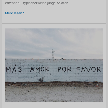
erkennen - typischerweise junge Asiaten
Wie
Mehr lesen "
man
sich
vor
Dating-
Betrügern
schützt