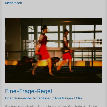
Wie
Mehr lesen "
Sie
Ihr
Unterbewusstsein
neu
programmieren
Eine-Frage-Regel
Einen Kommentar hinterlassen
/
Anleitungen
/
Max
Gestern sah ich eine Frau, die vor einem Gebäude ein Selfie