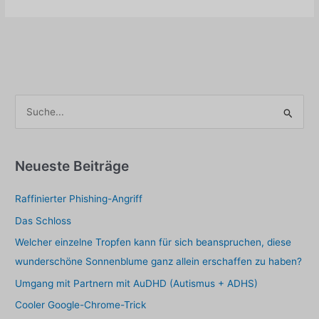
schneidet
man
ein
Video
für
WhatsApp
und
S
veröffentlicht
u
es?
c
h
Neueste Beiträge
e
Raffinierter Phishing-Angriff
n
a
Das Schloss
c
Welcher einzelne Tropfen kann für sich beanspruchen, diese
h
wunderschöne Sonnenblume ganz allein erschaffen zu haben?
:
Umgang mit Partnern mit AuDHD (Autismus + ADHS)
Cooler Google-Chrome-Trick