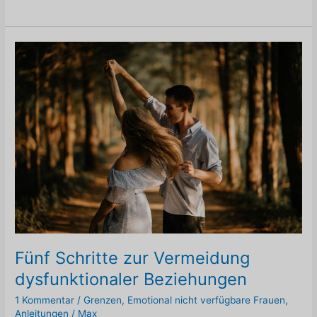
ist
BTEA,
und
warum
ist
es
für
mich
wichtig?
Fünf Schritte zur Vermeidung
dysfunktionaler Beziehungen
1 Kommentar
/
Grenzen
,
Emotional nicht verfügbare Frauen
,
Anleitungen
/
Max