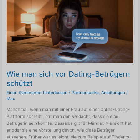
Informationen
Wie man sich vor Dating-Betrügern
schützt
Einen Kommentar hinterlassen
/
Partnersuche
,
Anleitungen
/
Max
Manchmal, wenn man mit einer Frau auf einer Online-Dating-
Plattform schreibt, hat man den Verdacht, dass sie eine
Betrügerin sein könnte. Dasselbe gilt für Männer. Vielleicht hat
er oder sie eine Vorstellung davon, wie diese Betrüger
aussehen. Früher war es leicht, sie zum Beispiel auf Tinder zu