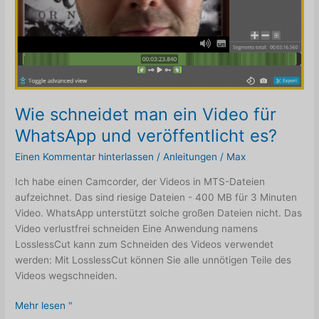
Wie schneidet man ein Video für
WhatsApp und veröffentlicht es?
Einen Kommentar hinterlassen
/
Anleitungen
/
Max
Ich habe einen Camcorder, der Videos in MTS-Dateien
aufzeichnet. Das sind riesige Dateien - 400 MB für 3 Minuten
Video. WhatsApp unterstützt solche großen Dateien nicht. Das
Video verlustfrei schneiden Eine Anwendung namens
LosslessCut kann zum Schneiden des Videos verwendet
werden: Mit LosslessCut können Sie alle unnötigen Teile des
Videos wegschneiden.
Wie
Mehr lesen "