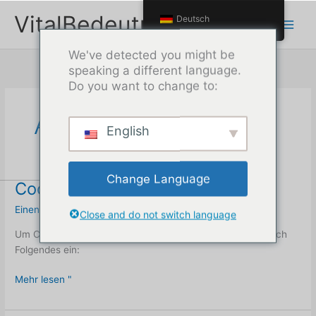
Zum
VitalBedeutung
Deutsch
Inhalt
springen
We've detected you might be
speaking a different language.
Do you want to change to:
Anleitungen
English
Change Language
Cooler Google-Chrome-Trick
Einen Kommentar hinterlassen
/
Anleitungen
/
Max
Close and do not switch language
Um Chrome zurückzusetzen und neu zu starten, gib einfach
Folgendes ein:
Cooler
Mehr lesen "
Google-
Chrome-