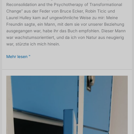
Reconsolidation and the Psychotherapy of Transformational
Change” aus der Feder von Bruce Ecker, Robin Ticic und
Laurel Hulley kam auf ungewöhnliche Weise zu mir: Meine
Freundin sagte, ein Mann, mit dem sie vor unserer Beziehung
ausgegangen war, habe ihr das Buch empfohlen. Dieser Mann
war wachstumsorientiert, und da ich von Natur aus neugierig
war, stürzte ich mich hinein.
Das
Mehr lesen "
emotionale
Gehirn
entschlüsseln:
Gedächtnis-
Rekonsolidierung
in
der
Psychotherapie