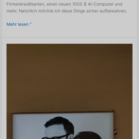
Firmenkreditkarten, einen neuen 1000 $ AI-Computer und
mehr. Natürlich möchte ich diese Dinge sicher aufbewahren.
Versteckte
Mehr lesen "
Gefahren:
Warum
es
wichtig
ist,
seine
Annahmen
zu
überprüfen