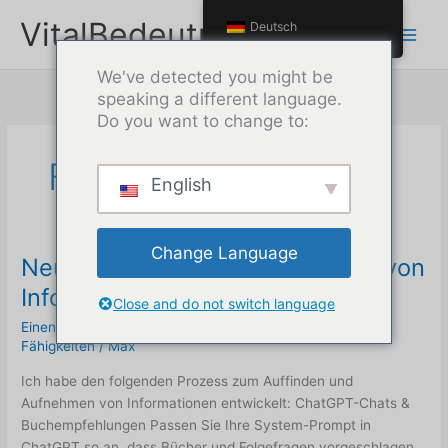
Zum
VitalBedeutung
Deutsch
Inhalt
springen
We've detected you might be
speaking a different language.
Do you want to change to:
Fähigkeiten
English
Change Language
Neues Verfahren zur Aufnahme von
Informationen
Close and do not switch language
Einen Kommentar hinterlassen
/
Bücher
,
Anleitungen
,
Fähigkeiten
/
Max
Ich habe den folgenden Prozess zum Auffinden und
Aufnehmen von Informationen entwickelt: ChatGPT-Chats &
Buchempfehlungen Passen Sie Ihre System-Prompt in
ChatGPT so an, dass Bücher und Folgefragen vorgeschlagen