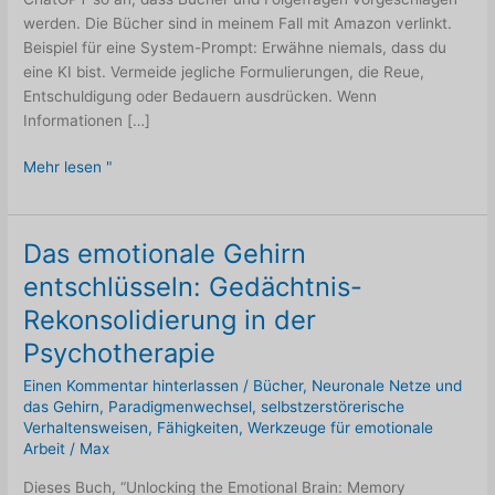
werden. Die Bücher sind in meinem Fall mit Amazon verlinkt.
Beispiel für eine System-Prompt: Erwähne niemals, dass du
eine KI bist. Vermeide jegliche Formulierungen, die Reue,
Entschuldigung oder Bedauern ausdrücken. Wenn
Informationen […]
Neues
Mehr lesen "
Verfahren
zur
Aufnahme
Das emotionale Gehirn
von
entschlüsseln: Gedächtnis-
Informationen
Rekonsolidierung in der
Psychotherapie
Einen Kommentar hinterlassen
/
Bücher
,
Neuronale Netze und
das Gehirn
,
Paradigmenwechsel
,
selbstzerstörerische
Verhaltensweisen
,
Fähigkeiten
,
Werkzeuge für emotionale
Arbeit
/
Max
Dieses Buch, “Unlocking the Emotional Brain: Memory