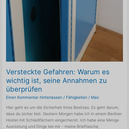
Versteckte Gefahren: Warum es
wichtig ist, seine Annahmen zu
überprüfen
Einen Kommentar hinterlassen
/
Fähigkeiten
/
Max
Hier geht es um die Sicherheit Ihres Besitzes. Es geht darum,
dass du sicher bist. Gestern Morgen habe ich in einem Berliner
Hostel mit Schließfächern eingecheckt. Ich habe eine Menge
Ausrüstung und Dinge bei mir - meine Brieftasche,