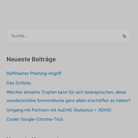
für
Menschen
mit
Kommunikationsproblemen
S
u
c
h
Neueste Beiträge
e
Raffinierter Phishing-Angriff
n
a
Das Schloss
c
Welcher einzelne Tropfen kann für sich beanspruchen, diese
h
wunderschöne Sonnenblume ganz allein erschaffen zu haben?
:
Umgang mit Partnern mit AuDHD (Autismus + ADHS)
Cooler Google-Chrome-Trick