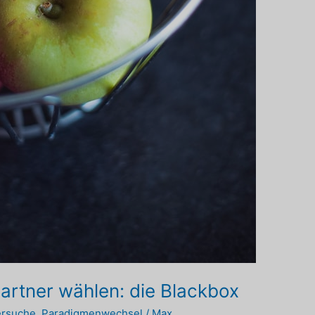
rtner wählen: die Blackbox
ersuche
,
Paradigmenwechsel
/
Max