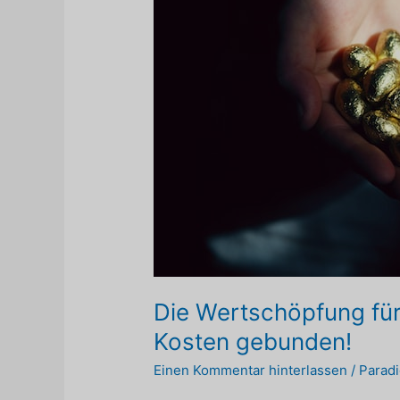
Die Wertschöpfung für 
Kosten gebunden!
Einen Kommentar hinterlassen
/
Parad