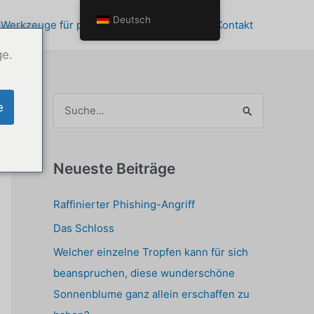
Deutsch
 Werkzeuge für persönliches Wachstum
Kontakt
ge.
S
e
u
c
h
Neueste Beiträge
e
Raffinierter Phishing-Angriff
n
Das Schloss
a
c
Welcher einzelne Tropfen kann für sich
h
beanspruchen, diese wunderschöne
:
Sonnenblume ganz allein erschaffen zu