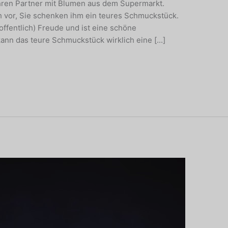
 Ihren Partner mit Blumen aus dem Supermarkt.
ich vor, Sie schenken ihm ein teures Schmuckstück.
offentlich) Freude und ist eine schöne
ann das teure Schmuckstück wirklich eine [...]