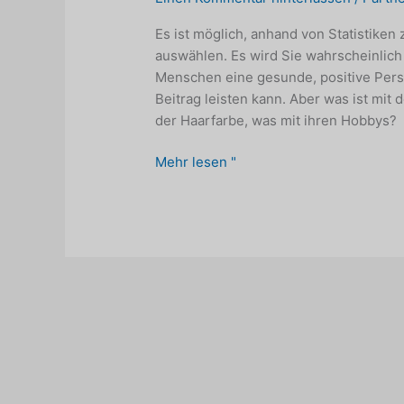
Es ist möglich, anhand von Statistiken
auswählen. Es wird Sie wahrscheinlich
Menschen eine gesunde, positive Pers
Beitrag leisten kann. Aber was ist mit 
der Haarfarbe, was mit ihren Hobbys?
Wie
Mehr lesen "
Menschen
einen
Partner
wählen:
die
Blackbox