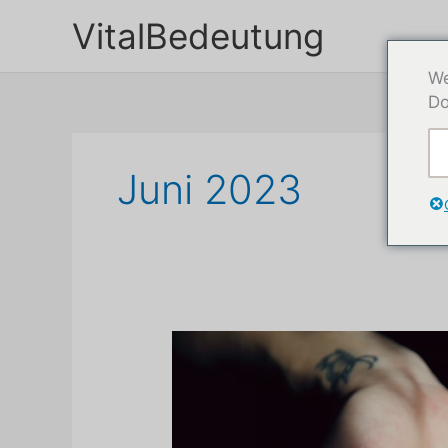
Zum
VitalBedeutung
Inhalt
springen
We
Do
Juni 2023