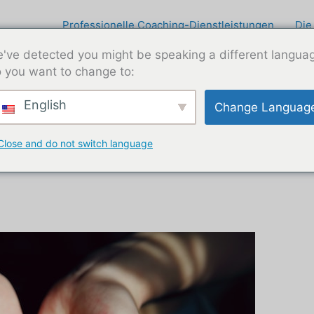
Professionelle Coaching-Dienstleistungen
Die
've detected you might be speaking a different langua
 you want to change to:
English
Change Languag
Close and do not switch language