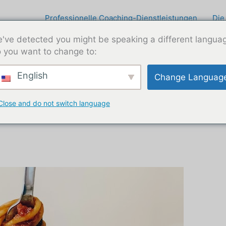
Professionelle Coaching-Dienstleistungen
Die
've detected you might be speaking a different langua
 you want to change to:
English
Change Languag
Close and do not switch language