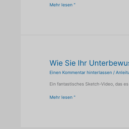
Träume
Mehr lesen "
von
Grenzen
Wie Sie Ihr Unterbew
Einen Kommentar hinterlassen
/
Anlei
Ein fantastisches Sketch-Video, das es
Wie
Mehr lesen "
Sie
Ihr
Unterbewusstsein
neu