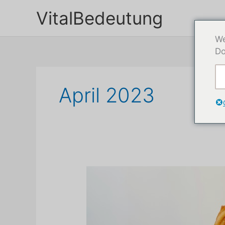
Zum
VitalBedeutung
Inhalt
springen
We
Do
April 2023