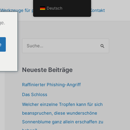
Deutsch
 Werkzeuge für persönliches Wachstum
Kontakt
ge.
S
e
u
c
h
Neueste Beiträge
e
Raffinierter Phishing-Angriff
n
Das Schloss
a
c
Welcher einzelne Tropfen kann für sich
h
beanspruchen, diese wunderschöne
:
Sonnenblume ganz allein erschaffen zu