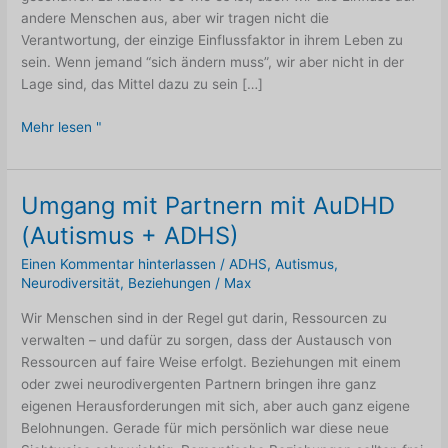
andere Menschen aus, aber wir tragen nicht die
Verantwortung, der einzige Einflussfaktor in ihrem Leben zu
sein. Wenn jemand “sich ändern muss”, wir aber nicht in der
Lage sind, das Mittel dazu zu sein […]
Welcher
Mehr lesen "
einzelne
Tropfen
kann
Umgang mit Partnern mit AuDHD
für
(Autismus + ADHS)
sich
beanspruchen,
Einen Kommentar hinterlassen
/
ADHS
,
Autismus
,
diese
Neurodiversität
,
Beziehungen
/
Max
wunderschöne
Wir Menschen sind in der Regel gut darin, Ressourcen zu
Sonnenblume
verwalten – und dafür zu sorgen, dass der Austausch von
ganz
Ressourcen auf faire Weise erfolgt. Beziehungen mit einem
allein
oder zwei neurodivergenten Partnern bringen ihre ganz
erschaffen
eigenen Herausforderungen mit sich, aber auch ganz eigene
zu
Belohnungen. Gerade für mich persönlich war diese neue
haben?