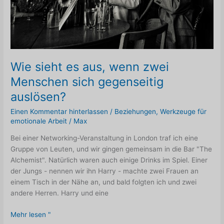
Wie sieht es aus, wenn zwei
Menschen sich gegenseitig
auslösen?
Einen Kommentar hinterlassen
/
Beziehungen
,
Werkzeuge für
emotionale Arbeit
/
Max
Bei einer Networking-Veranstaltung in London traf ich eine
Gruppe von Leuten, und wir gingen gemeinsam in die Bar "The
Alchemist". Natürlich waren auch einige Drinks im Spiel. Einer
der Jungs - nennen wir ihn Harry - machte zwei Frauen an
einem Tisch in der Nähe an, und bald folgten ich und zwei
andere Herren. Harry und eine
Wie
Mehr lesen "