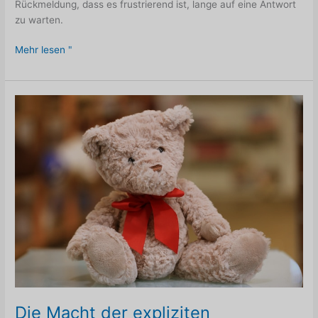
Rückmeldung, dass es frustrierend ist, lange auf eine Antwort
zu warten.
Neue
Mehr lesen "
LoveWisdomHub-
Version
online
Die Macht der expliziten