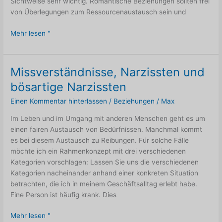
Sichtweise sehr wichtig. Romantische Beziehungen sollten frei
von Überlegungen zum Ressourcenaustausch sein und
Umgang
Mehr lesen "
mit
Partnern
mit
Missverständnisse, Narzissten und
AuDHD
bösartige Narzissten
(Autismus
+
Einen Kommentar hinterlassen
/
Beziehungen
/
Max
ADHS)
Im Leben und im Umgang mit anderen Menschen geht es um
einen fairen Austausch von Bedürfnissen. Manchmal kommt
es bei diesem Austausch zu Reibungen. Für solche Fälle
möchte ich ein Rahmenkonzept mit drei verschiedenen
Kategorien vorschlagen: Lassen Sie uns die verschiedenen
Kategorien nacheinander anhand einer konkreten Situation
betrachten, die ich in meinem Geschäftsalltag erlebt habe.
Eine Person ist häufig krank. Dies
Missverständnisse,
Mehr lesen "