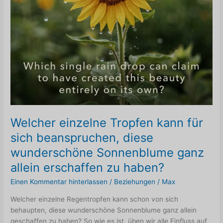
Welcher einzelne Tropfen kann für
sich beanspruchen, diese
wunderschöne Sonnenblume ganz
allein erschaffen zu haben?
Einen Kommentar hinterlassen
/
Beziehungen
/
Max
Welcher einzelne Regentropfen kann schon von sich
behaupten, diese wunderschöne Sonnenblume ganz allein
geschaffen zu haben? So wie es ist, üben wir alle Einfluss auf