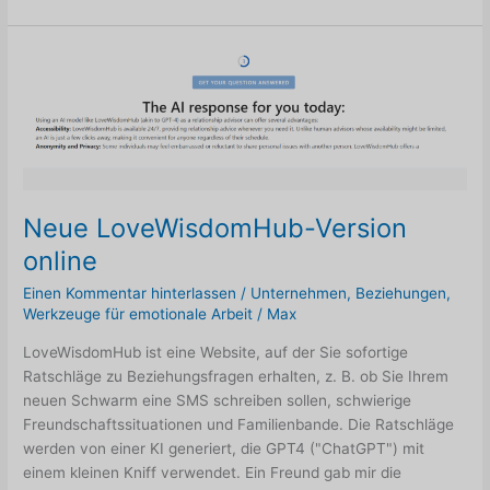
sieht
es
aus,
wenn
zwei
Menschen
sich
gegenseitig
auslösen?
Neue LoveWisdomHub-Version
online
Einen Kommentar hinterlassen
/
Unternehmen
,
Beziehungen
,
Werkzeuge für emotionale Arbeit
/
Max
LoveWisdomHub ist eine Website, auf der Sie sofortige
Ratschläge zu Beziehungsfragen erhalten, z. B. ob Sie Ihrem
neuen Schwarm eine SMS schreiben sollen, schwierige
Freundschaftssituationen und Familienbande. Die Ratschläge
werden von einer KI generiert, die GPT4 ("ChatGPT") mit
einem kleinen Kniff verwendet. Ein Freund gab mir die