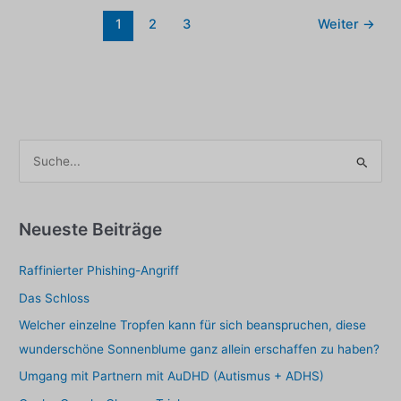
Massenmörder
1
2
3
Weiter
→
oder
ein
großer
Liebhaber
zu
sein
S
u
c
h
Neueste Beiträge
e
Raffinierter Phishing-Angriff
n
a
Das Schloss
c
Welcher einzelne Tropfen kann für sich beanspruchen, diese
h
wunderschöne Sonnenblume ganz allein erschaffen zu haben?
:
Umgang mit Partnern mit AuDHD (Autismus + ADHS)