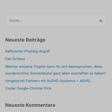
S
u
c
h
Neueste Beiträge
e
Raffinierter Phishing-Angriff
n
a
Das Schloss
c
Welcher einzelne Tropfen kann für sich beanspruchen, diese
h
wunderschöne Sonnenblume ganz allein erschaffen zu haben?
:
Umgang mit Partnern mit AuDHD (Autismus + ADHS)
Cooler Google-Chrome-Trick
Neueste Kommentare