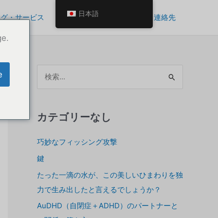
日本語
ング・サービス
自分を成長させるツール
連絡先
ge.
ア
e
ー
カ
イ
カテゴリーなし
ブ
巧妙なフィッシング攻撃
ス
鍵
たった一滴の水が、この美しいひまわりを独
力で生み出したと言えるでしょうか？
AuDHD（自閉症＋ADHD）のパートナーと