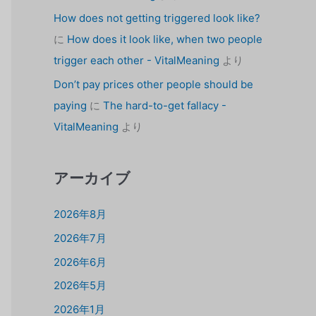
How does not getting triggered look like?
に
How does it look like, when two people
trigger each other - VitalMeaning
より
Don’t pay prices other people should be
paying
に
The hard-to-get fallacy -
VitalMeaning
より
アーカイブ
2026年8月
2026年7月
2026年6月
2026年5月
2026年1月