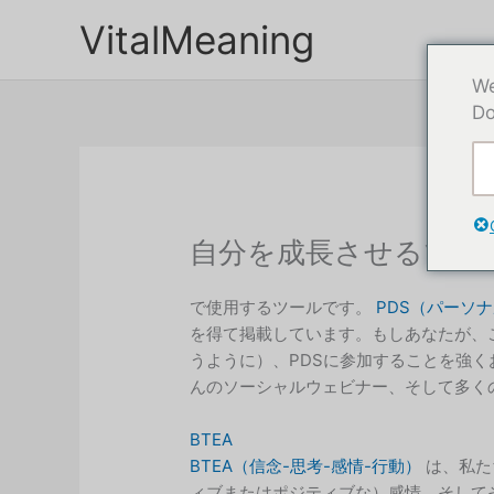
本
VitalMeaning
文
へ
We
ス
Do
キ
ッ
プ
自分を成長させるツー
で使用するツールです。
PDS（パーソ
を得て掲載しています。もしあなたが、こ
うように）、PDSに参加することを強
んのソーシャルウェビナー、そして多く
BTEA
BTEA（信念-思考-感情-行動）
は、私た
ィブまたはポジティブな）感情、そして