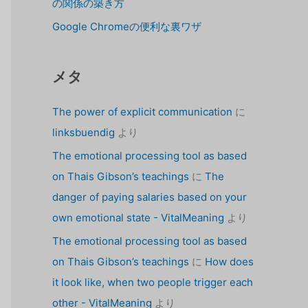
の関係の築き方
Google Chromeの便利な裏ワザ
メタ
The power of explicit communication
に
linksbuendig
より
The emotional processing tool as based
on Thais Gibson’s teachings
に
The
danger of paying salaries based on your
own emotional state - VitalMeaning
より
The emotional processing tool as based
on Thais Gibson’s teachings
に
How does
it look like, when two people trigger each
other - VitalMeaning
より