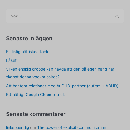
S
ö
k
e
Senaste inläggen
f
En listig nätfiskeattack
t
e
Låset
r
Vilken enskild droppe kan hävda att den på egen hand har
:
skapat denna vackra solros?
Att hantera relationer med AuDHD-partner (autism + ADHD)
Ett häftigt Google Chrome-trick
Senaste kommentarer
linksbuendig
om
The power of explicit communication