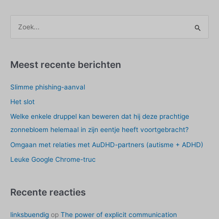
Z
o
e
k
Meest recente berichten
e
Slimme phishing-aanval
n
n
Het slot
a
Welke enkele druppel kan beweren dat hij deze prachtige
a
zonnebloem helemaal in zijn eentje heeft voortgebracht?
r
Omgaan met relaties met AuDHD-partners (autisme + ADHD)
:
Leuke Google Chrome-truc
Recente reacties
linksbuendig
op
The power of explicit communication