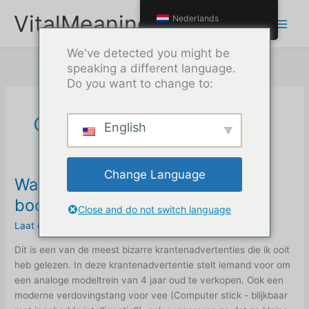
Doorgaan
VitalMeaning
Nederlands
naar
inhoud
We've detected you might be
speaking a different language.
Do you want to change to:
oktober 2023
English
Change Language
Waarom marketing maar één
boodschap zou moeten hebben
Close and do not switch language
Laat een reactie achter
/
business
/
Max
Dit is een van de meest bizarre krantenadvertenties die ik ooit
heb gelezen. In deze krantenadvertentie stelt iemand voor om
een analoge modeltrein van 4 jaar oud te verkopen. Ook een
moderne verdovingstang voor vee (Computer stick - blijkbaar