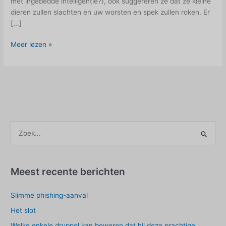
met ingebedde intelligentie?), ook suggereren ze dat ze kleine
dieren zullen slachten en uw worsten en spek zullen roken. Er
[...]
Waarom
Meer lezen »
marketing
maar
één
boodschap
zou
moeten
hebben
Z
o
e
k
Meest recente berichten
e
Slimme phishing-aanval
n
n
Het slot
a
Welke enkele druppel kan beweren dat hij deze prachtige