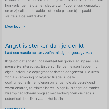
romantische avances worden afgewezen door de persoon van
hun verlangen. Sloten en sleutels zijn "voor elkaar gemaakt",
en er zijn alleen bepaalde sloten die passen bij bepaalde
sleutels. Hoe aantrekkelijk
In
Meer lezen »
welk
slot
past
Angst is sterker dan je denkt
je
Laat een reactie achter
/
zelfvernietigend gedrag
/
Max
sleutel?
Ik geloof dat angst fundamenteel ten grondslag ligt aan veel
menselijke interacties. En verschillende mensen hebben hun
eigen individuele copingmechanismen aangeleerd. Die uiten
zich als vermijding of hyperactivatie. Al deze
copingmechanismen dienen om angst, die als bedreigend
wordt ervaren, te minimaliseren. Mogelijk is angst de manier
waarop het lichaam omgaat met bedreigingen die het als
potentieel dodelijk ervaart. Het is zijn
Angst
Meer lezen »