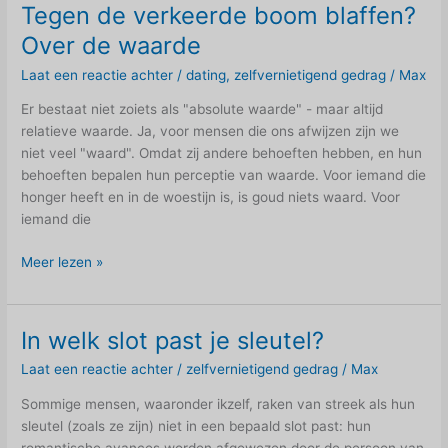
Tegen de verkeerde boom blaffen?
Over de waarde
Laat een reactie achter
/
dating
,
zelfvernietigend gedrag
/
Max
Er bestaat niet zoiets als "absolute waarde" - maar altijd
relatieve waarde. Ja, voor mensen die ons afwijzen zijn we
niet veel "waard". Omdat zij andere behoeften hebben, en hun
behoeften bepalen hun perceptie van waarde. Voor iemand die
honger heeft en in de woestijn is, is goud niets waard. Voor
iemand die
Tegen
Meer lezen »
de
verkeerde
boom
In welk slot past je sleutel?
blaffen?
Laat een reactie achter
/
zelfvernietigend gedrag
/
Max
Over
de
Sommige mensen, waaronder ikzelf, raken van streek als hun
waarde
sleutel (zoals ze zijn) niet in een bepaald slot past: hun