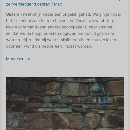
zelfvernietigend gedrag
/
Max
Gisteren heeft mijn vader een ongeluk gehad. We gingen naar
het ziekenhuis om hem te bezoeken. Terwijl we wachtten,
kwam er iemand (een andere spoedpatiënt) naar ons toe. Hij
zei dat we de hoop moesten opgeven om op tijd gezien te
worden. Hij zei dat hij waarschijnlijk een been zou verliezen
door een wond die geopereerd moest worden.
De
Meer lezen »
kracht
van
het
onderbewustzijn:
twee
snelle
voorbeelden
uit
het
ziekenhuis