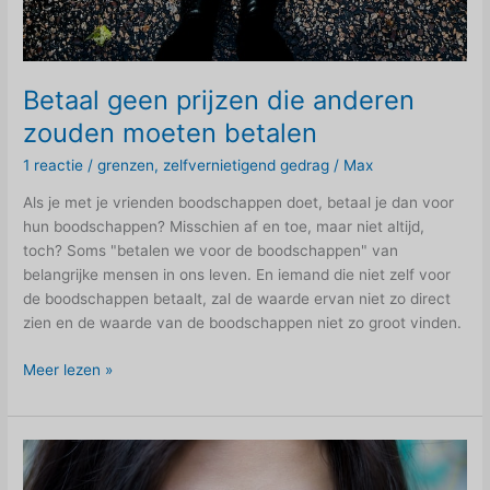
Betaal geen prijzen die anderen
zouden moeten betalen
1 reactie
/
grenzen
,
zelfvernietigend gedrag
/
Max
Als je met je vrienden boodschappen doet, betaal je dan voor
hun boodschappen? Misschien af en toe, maar niet altijd,
toch? Soms "betalen we voor de boodschappen" van
belangrijke mensen in ons leven. En iemand die niet zelf voor
de boodschappen betaalt, zal de waarde ervan niet zo direct
zien en de waarde van de boodschappen niet zo groot vinden.
Betaal
Meer lezen »
geen
prijzen
die
anderen
zouden