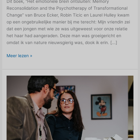
Dit boek, “Het emotionele brein ontsluiten: Memory
Reconsolidation and the Psychotherapy of Transformational
Change” van Bruce Ecker, Robin Ticic en Laurel Hulley kwam
op een ongebruikelijke manier bij me terecht: Mijn vriendin zei
dat een jongen met wie ze was uitgeweest voor onze relatie
het haar had aangeraden. Deze man was groeigericht en
omdat ik van nature nieuwsgierig was, dook ik erin. [...]
Het
Meer lezen »
emotionele
brein
ontsluiten:
Geheugen
Reconsolidatie
in
Psychotherapie