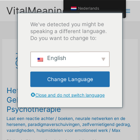
Doorgaan
VitalMeaning
Nederlands
naar
inhoud
We've detected you might be
speaking a different language.
Do you want to change to:
zelfvernietigend
English
gedrag
Change Language
Het emotionele brein ontsluiten:
Close and do not switch language
Geheugen Reconsolidatie in
Psychotherapie
Laat een reactie achter
/
boeken
,
neurale netwerken en de
hersenen
,
paradigmaverschuivingen
,
zelfvernietigend gedrag
,
vaardigheden
,
hulpmiddelen voor emotioneel werk
/
Max