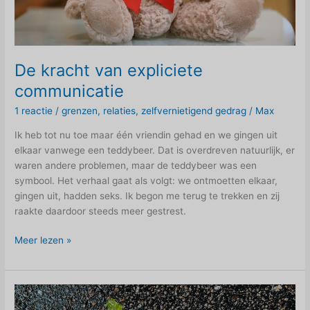
De kracht van expliciete
communicatie
1 reactie
/
grenzen
,
relaties
,
zelfvernietigend gedrag
/
Max
Ik heb tot nu toe maar één vriendin gehad en we gingen uit
elkaar vanwege een teddybeer. Dat is overdreven natuurlijk, er
waren andere problemen, maar de teddybeer was een
symbool. Het verhaal gaat als volgt: we ontmoetten elkaar,
gingen uit, hadden seks. Ik begon me terug te trekken en zij
raakte daardoor steeds meer gestrest.
De
Meer lezen »
kracht
van
expliciete
communicatie