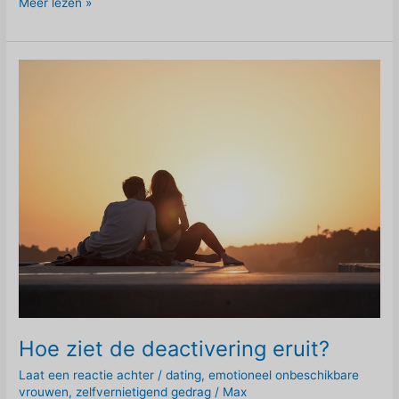
Het
Meer lezen »
gevaar
van
salarissen
betalen
op
basis
van
je
eigen
emotionele
toestand
Hoe ziet de deactivering eruit?
Laat een reactie achter
/
dating
,
emotioneel onbeschikbare
vrouwen
,
zelfvernietigend gedrag
/
Max