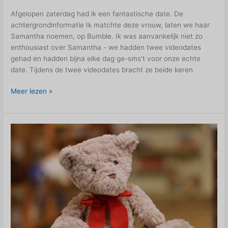
Afgelopen zaterdag had ik een fantastische date. De
achtergrondinformatie Ik matchte deze vrouw, laten we haar
Samantha noemen, op Bumble. Ik was aanvankelijk niet zo
enthousiast over Samantha - we hadden twee videodates
gehad en hadden bijna elke dag ge-sms't voor onze echte
date. Tijdens de twee videodates bracht ze beide keren
Hoe
Meer lezen »
ziet
de
deactivering
eruit?