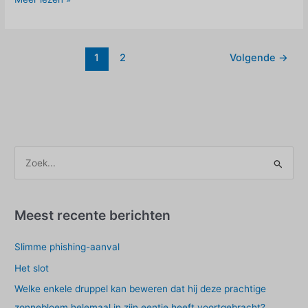
is
sterker
dan
1
2
Volgende
→
je
denkt
Z
o
e
k
Meest recente berichten
e
Slimme phishing-aanval
n
n
Het slot
a
Welke enkele druppel kan beweren dat hij deze prachtige
a
zonnebloem helemaal in zijn eentje heeft voortgebracht?