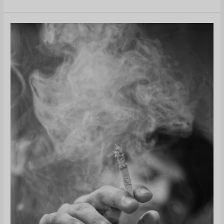
gedrag
geïllustreerd