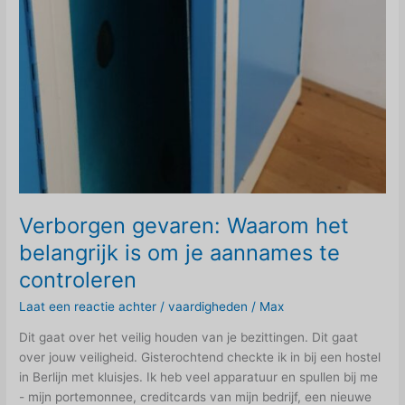
Verborgen gevaren: Waarom het
belangrijk is om je aannames te
controleren
Laat een reactie achter
/
vaardigheden
/
Max
Dit gaat over het veilig houden van je bezittingen. Dit gaat
over jouw veiligheid. Gisterochtend checkte ik in bij een hostel
in Berlijn met kluisjes. Ik heb veel apparatuur en spullen bij me
- mijn portemonnee, creditcards van mijn bedrijf, een nieuwe