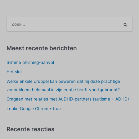
op
basis
van
Z
je
o
eigen
e
emotionele
toestand
k
Meest recente berichten
e
Slimme phishing-aanval
n
n
Het slot
a
Welke enkele druppel kan beweren dat hij deze prachtige
a
zonnebloem helemaal in zijn eentje heeft voortgebracht?
r
Omgaan met relaties met AuDHD-partners (autisme + ADHD)
:
Leuke Google Chrome-truc
Recente reacties