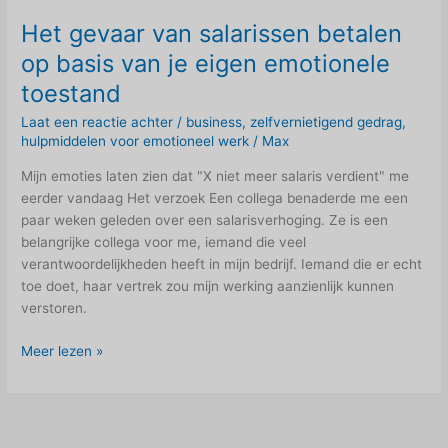
Het gevaar van salarissen betalen
op basis van je eigen emotionele
toestand
Laat een reactie achter
/
business
,
zelfvernietigend gedrag
,
hulpmiddelen voor emotioneel werk
/
Max
Mijn emoties laten zien dat "X niet meer salaris verdient" me
eerder vandaag Het verzoek Een collega benaderde me een
paar weken geleden over een salarisverhoging. Ze is een
belangrijke collega voor me, iemand die veel
verantwoordelijkheden heeft in mijn bedrijf. Iemand die er echt
toe doet, haar vertrek zou mijn werking aanzienlijk kunnen
verstoren.
Het
Meer lezen »
gevaar
van
salarissen
betalen