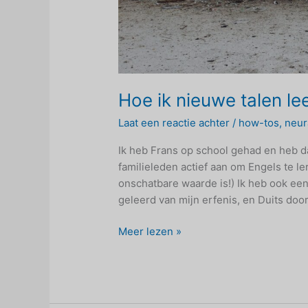
Hoe ik nieuwe talen le
Laat een reactie achter
/
how-tos
,
neur
Ik heb Frans op school gehad en heb d
familieleden actief aan om Engels te 
onschatbare waarde is!) Ik heb ook ee
geleerd van mijn erfenis, en Duits door
Hoe
Meer lezen »
ik
nieuwe
talen
leer