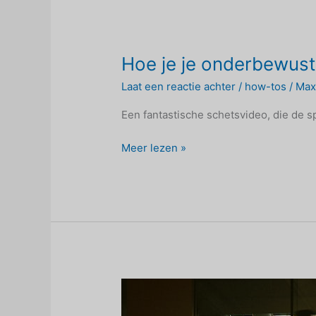
Hoe je je onderbewus
Laat een reactie achter
/
how-tos
/
Ma
Een fantastische schetsvideo, die de sp
Hoe
Meer lezen »
je
je
onderbewustzijn
herprogrammeert