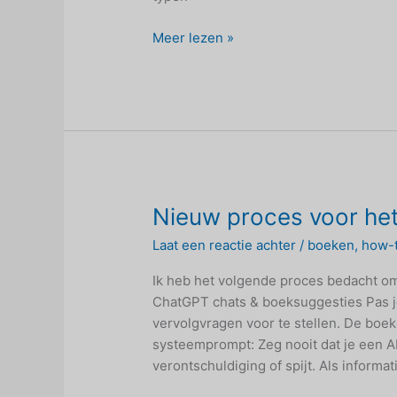
Leuke
Meer lezen »
Google
Chrome-
truc
Nieuw proces voor he
Laat een reactie achter
/
boeken
,
how-
Ik heb het volgende proces bedacht om
ChatGPT chats & boeksuggesties Pas 
vervolgvragen voor te stellen. De boek
systeemprompt: Zeg nooit dat je een A
verontschuldiging of spijt. Als informat