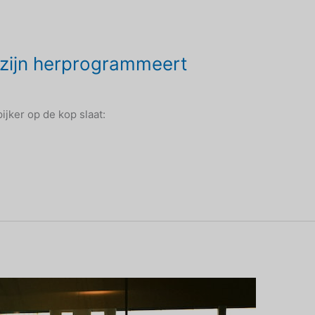
tzijn herprogrammeert
x
ijker op de kop slaat: