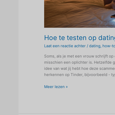
Hoe te testen op dat
Laat een reactie achter
/
dating
,
how-t
Soms, als je met een vrouw schrijft op
misschien een oplichter is. Hetzelfde g
idee van wat jij hebt hoe deze scammer
herkennen op Tinder, bijvoorbeeld - ty
Hoe
Meer lezen »
te
testen
op
dating