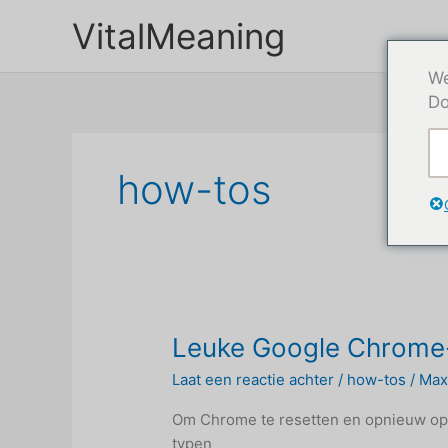
Doorgaan
VitalMeaning
naar
inhoud
We
Do
how-tos
Leuke Google Chrome
Laat een reactie achter
/
how-tos
/
Ma
Om Chrome te resetten en opnieuw op te
typen