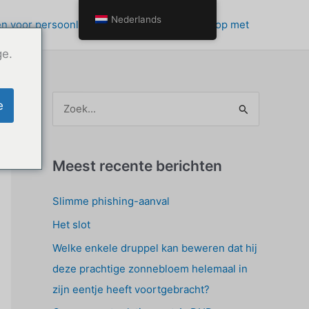
Nederlands
n voor persoonlijke groei
Neem contact op met
ge.
Z
e
o
e
k
Meest recente berichten
e
Slimme phishing-aanval
n
Het slot
n
a
Welke enkele druppel kan beweren dat hij
a
deze prachtige zonnebloem helemaal in
r
zijn eentje heeft voortgebracht?
: