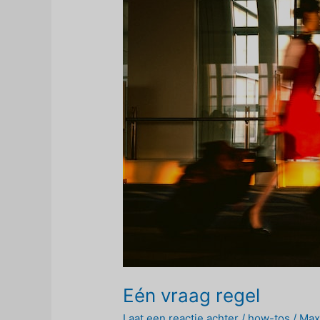
Eén vraag regel
Laat een reactie achter
/
how-tos
/
Ma