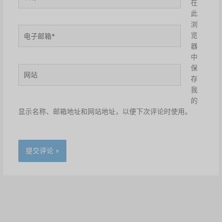
称
在
*
此
浏
电
览
子
器
邮
中
箱
保
网
*
存
站
我
的
显示名称、邮箱地址和网站地址，以便下次评论时使用。