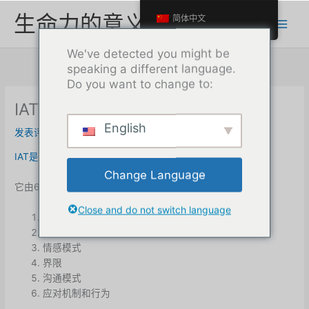
跳
生命力的意义
简体中文
至
内
We've detected you might be
容
speaking a different language.
Do you want to change to:
IAT的6个组成部分
English
发表评论
/
PDS
/ 作者：
最大
IAT是泰斯-吉布森/PDS的综合依恋理论。
Change Language
它由6个部分组成。
Close and do not switch language
核心创伤和信仰模式
关系需求和期望
情感模式
界限
沟通模式
应对机制和行为