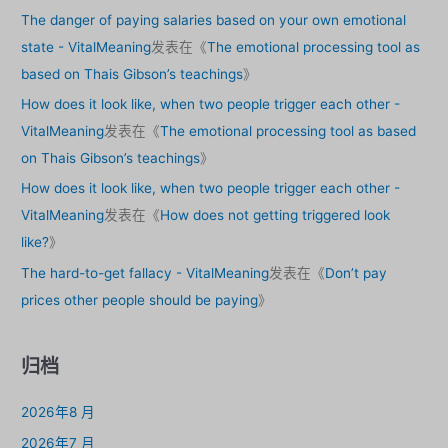
The danger of paying salaries based on your own emotional
state - VitalMeaning
发表在《
The emotional processing tool as
based on Thais Gibson’s teachings
》
How does it look like, when two people trigger each other -
VitalMeaning
发表在《
The emotional processing tool as based
on Thais Gibson’s teachings
》
How does it look like, when two people trigger each other -
VitalMeaning
发表在《
How does not getting triggered look
like?
》
The hard-to-get fallacy - VitalMeaning
发表在《
Don’t pay
prices other people should be paying
》
归档
2026年8 月
2026年7 月