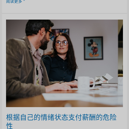
隐
阅读更多 "
藏
的
危
险
为
什
么
检
查
你
的
假
设
很
重
要
根据自己的情绪状态支付薪酬的危险
性