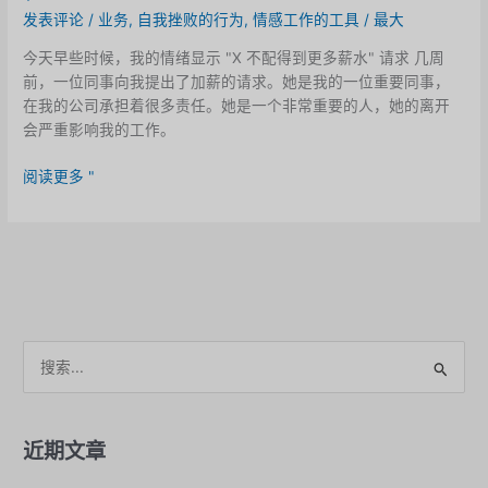
发表评论
/
业务
,
自我挫败的行为
,
情感工作的工具
/
最大
今天早些时候，我的情绪显示 "X 不配得到更多薪水" 请求 几周
前，一位同事向我提出了加薪的请求。她是我的一位重要同事，
在我的公司承担着很多责任。她是一个非常重要的人，她的离开
会严重影响我的工作。
根
阅读更多 "
据
自
己
的
情
绪
状
搜
态
索
支
。
付
薪
近期文章
酬
的