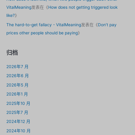
VitalMeaning
发表在《
How does not getting triggered look
like?
》
The hard-to-get fallacy - VitalMeaning
发表在《
Don’t pay
prices other people should be paying
》
归档
2026年7 月
2026年6 月
2026年5 月
2026年1 月
2025年10 月
2025年7 月
2024年12 月
2024年10 月