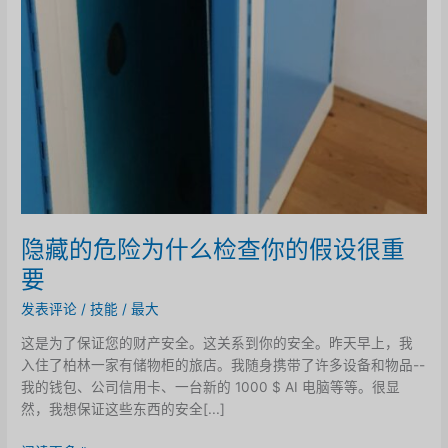
隐藏的危险为什么检查你的假设很重
要
发表评论
/
技能
/
最大
这是为了保证您的财产安全。这关系到你的安全。昨天早上，我
入住了柏林一家有储物柜的旅店。我随身携带了许多设备和物品--
我的钱包、公司信用卡、一台新的 1000 $ AI 电脑等等。很显
然，我想保证这些东西的安全[...]