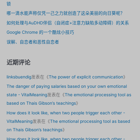
锁
危
哪一滴水能声称仅凭一己之力就创造了这朵美丽的向日葵呢？
险
性
如何处理与AuDHD伴侣（自闭症+注意力缺陷多动障碍）的关系
Google Chrome 的一个酷炫小技巧
误解、自恋者和恶性自恋者
近期评论
linksbuendig
发表在《
The power of explicit communication
》
The danger of paying salaries based on your own emotional
state - VitalMeaning
发表在《
The emotional processing tool as
based on Thais Gibson’s teachings
》
How does it look like, when two people trigger each other -
VitalMeaning
发表在《
The emotional processing tool as based
on Thais Gibson’s teachings
》
How does it look like, when two people trigger each other -