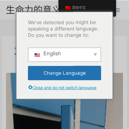
跳
生命力的意义
简体中文
至
内
We've detected you might be
容
speaking a different language.
Do you want to change to:
2024 年 4 月
English
Change Language
Close and do not switch language