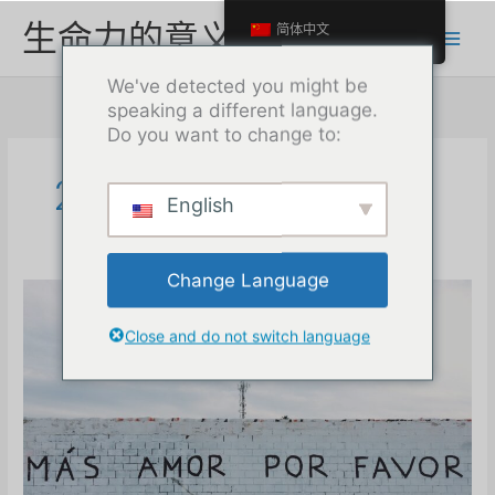
跳
生命力的意义
简体中文
至
内
We've detected you might be
容
speaking a different language.
Do you want to change to:
2023 年 12 月
English
Change Language
Close and do not switch language