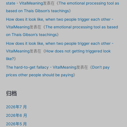
state - VitalMeaning
发表在《
The emotional processing tool as
based on Thais Gibson’s teachings
》
How does it look like, when two people trigger each other -
VitalMeaning
发表在《
The emotional processing tool as based
on Thais Gibson’s teachings
》
How does it look like, when two people trigger each other -
VitalMeaning
发表在《
How does not getting triggered look
like?
》
The hard-to-get fallacy - VitalMeaning
发表在《
Don’t pay
prices other people should be paying
》
归档
2026年7 月
2026年6 月
2026年5 月