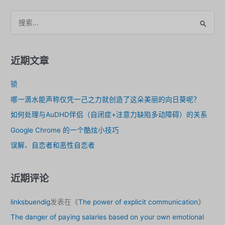
新
语
搜
言
索
的
。
近期文章
锁
哪一滴水能声称仅凭一己之力就创造了这朵美丽的向日葵呢？
如何处理与AuDHD伴侣（自闭症+注意力缺陷多动障碍）的关系
Google Chrome 的一个酷炫小技巧
误解、自恋者和恶性自恋者
近期评论
linksbuendig
发表在《
The power of explicit communication
》
The danger of paying salaries based on your own emotional