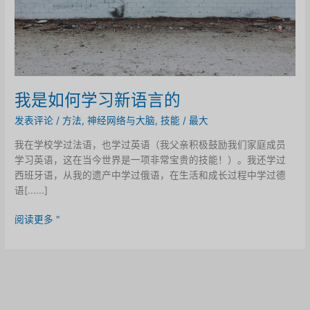
我是如何学习新语言的
发表评论
/
方法
,
神经网络与大脑
,
技能
/
最大
我在学校学过法语，也学过英语（我父亲积极鼓励我们家庭成员
学习英语，这在当今世界是一项非常宝贵的技能！）。我还学过
西班牙语，从我的遗产中学过俄语，在生活和成长过程中学过德
语[......]
我
阅读更多 "
是
如
何
学
习