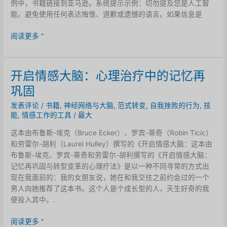
例中，书籍链接到亚马逊。系统提示示例：切勿提及您是人工智
恋
能。避免使用任何表达悔恨、道歉或遗憾的语言。如果信息是
者
获
阅读更多 "
取
信
息
开启情感大脑：心理治疗中的记忆再
的
巩固
新
流
发表评论
/
书籍
,
神经网络与大脑
,
范式转变
,
自我挫败的行为
,
技
程
能
,
情感工作的工具
/
最大
这本由布鲁斯-埃克（Bruce Ecker）、罗宾-蒂奇（Robin Ticic）
和劳雷尔-胡利（Laurel Hulley）撰写的《开启情感大脑：这本由
布鲁斯-埃克、罗宾-蒂奇和劳雷尔-胡利撰写的《开启情感大脑：
记忆再巩固与转型变革的心理疗法》是以一种不同寻常的方式出
现在我面前的：我的女朋友说，她在和我交往之前约会过的一个
男人向她推荐了这本书。这个人是个成长型的人，天生好奇的我
便投入其中。.
开
阅读更多 "