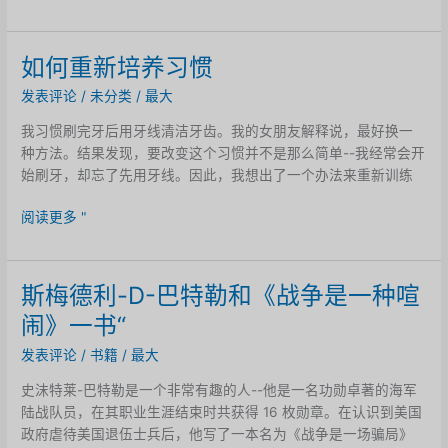
启
情
感
如何重新培养习惯
大
发表评论
/
未分类
/
最大
脑：
心
我习惯刷完牙后用牙线清洁牙齿。我的女朋友解释说，最好换一
理
种方法。结果发现，要改变这个习惯并不是那么简单--我经常会开
治
始刷牙，却忘了先用牙线。因此，我想出了一个办法来重新训练
疗
中
如
阅读更多 "
的
何
记
重
忆
新
斯梅德利-D-巴特勒和《战争是一种喧
再
培
巩
闹》一书“
养
固
习
发表评论
/
书籍
/
最大
惯
史沫特莱-巴特勒是一个非常有趣的人--他是一名功勋卓著的海军
陆战队员，在其职业生涯结束时共获得 16 枚勋章。在认识到美国
政府虐待美国退伍士兵后，他写了一本名为《战争是一场骗局》