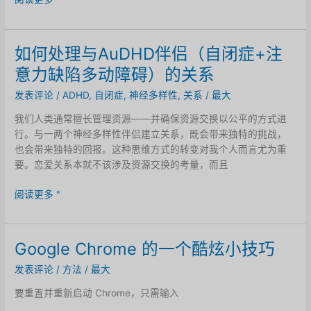
一
滴
水
如何处理与AuDHD伴侣（自闭症+注
能
意力缺陷多动障碍）的关系
声
称
发表评论
/
ADHD
,
自闭症
,
神经多样性
,
关系
/
最大
仅
我们人类通常擅长管理资源——并确保资源交换以公平的方式进
凭
行。与一两个神经多样性伴侣建立关系，既会带来独特的挑战，
一
也会带来独特的回报。这种思维方式的转变对我个人而言尤为重
己
要。恋爱关系本就不该涉及资源交换的考量，而且
之
力
如
阅读更多 "
就
何
创
处
造
理
了
Google Chrome 的一个酷炫小技巧
与
这
发表评论
/
方法
/
最大
AuDHD
朵
伴
美
要重置并重新启动 Chrome，只需输入
侣
丽