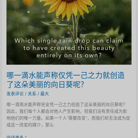
哪一滴水能声称仅凭一己之力就创造
了这朵美丽的向日葵呢？
发表评论
/
关系
/
最大
哪一滴雨水能声称完全凭一己之力创造了这朵美丽的向日葵呢？
因此，我们每个人都会对他人产生影响，但我们没有责任成为影
响他们的唯一力量。如果一个人“需要改变”，而我们却无法成为促
成这一改变的媒介，那么
哪
阅读更多 "