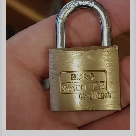
鱼
攻
击