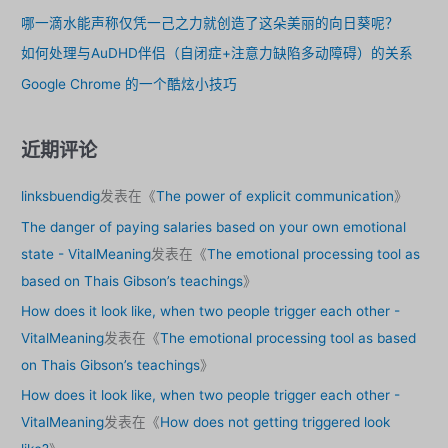
哪一滴水能声称仅凭一己之力就创造了这朵美丽的向日葵呢？
如何处理与AuDHD伴侣（自闭症+注意力缺陷多动障碍）的关系
Google Chrome 的一个酷炫小技巧
近期评论
linksbuendig
发表在《
The power of explicit communication
》
The danger of paying salaries based on your own emotional
state - VitalMeaning
发表在《
The emotional processing tool as
based on Thais Gibson’s teachings
》
How does it look like, when two people trigger each other -
VitalMeaning
发表在《
The emotional processing tool as based
on Thais Gibson’s teachings
》
How does it look like, when two people trigger each other -
VitalMeaning
发表在《
How does not getting triggered look