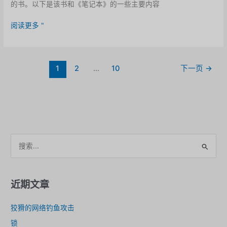
的书。以下是该书和《笔记本》的一些主要内容
斯
阅读更多 "
梅
德
利-
1
2
...
10
下一页
→
D-
巴
特
勒
和
《战
争
搜
是
索
一
。
种
喧
近期文章
闹》
一
狡猾的网络钓鱼攻击
书
锁
“