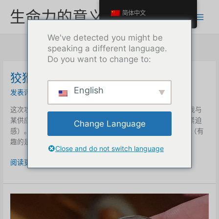
跳
生命力的意义
简体中文
至
内
We've detected you might be
容
speaking a different language.
Do you want to change to:
狡猾的网络钓鱼攻击
English
发表评论
/
业务
/
最大
这次攻击利用了我的姓名（作为公司首席执行官），伪造了我与
某供应商的对话，声称有一张发票已经逾期未付（以此制造紧迫
Change Language
感）。 随后，这封邮件被转发到了我们用于财务处理的邮箱（有
趣的是，他们竟然能够获取或猜出该邮箱地址[…]
Close and do not switch language
狡
阅读更多 "
猾
的
网
络
钓