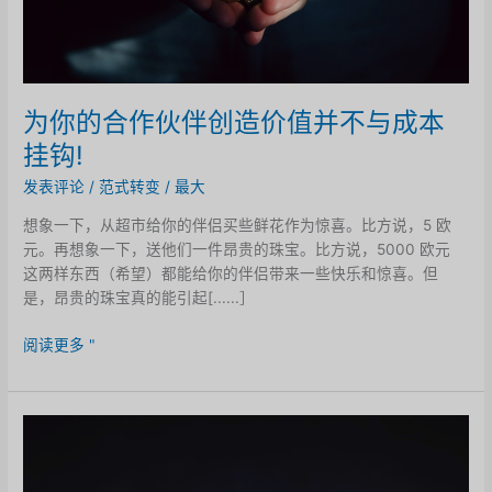
为你的合作伙伴创造价值并不与成本
挂钩!
发表评论
/
范式转变
/
最大
想象一下，从超市给你的伴侣买些鲜花作为惊喜。比方说，5 欧
元。再想象一下，送他们一件昂贵的珠宝。比方说，5000 欧元
这两样东西（希望）都能给你的伴侣带来一些快乐和惊喜。但
是，昂贵的珠宝真的能引起[......］
为
阅读更多 "
你
的
合
作
伙
伴