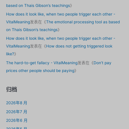
based on Thais Gibson’s teachings
》
How does it look like, when two people trigger each other -
VitalMeaning
发表在《
The emotional processing tool as based
on Thais Gibson’s teachings
》
How does it look like, when two people trigger each other -
VitalMeaning
发表在《
How does not getting triggered look
like?
》
The hard-to-get fallacy - VitalMeaning
发表在《
Don’t pay
prices other people should be paying
》
归档
2026年8 月
2026年7 月
2026年6 月