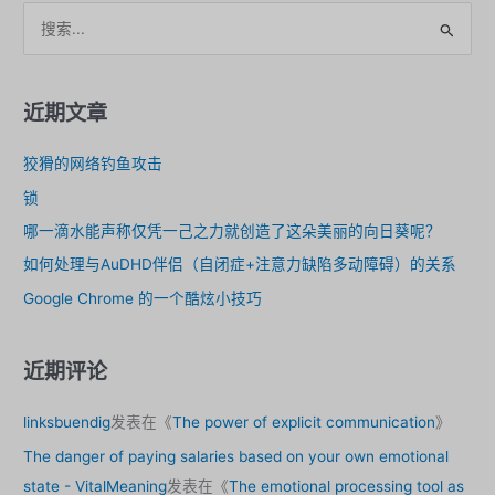
偶：
搜
黑
索
匣
。
子
近期文章
狡猾的网络钓鱼攻击
锁
哪一滴水能声称仅凭一己之力就创造了这朵美丽的向日葵呢？
如何处理与AuDHD伴侣（自闭症+注意力缺陷多动障碍）的关系
Google Chrome 的一个酷炫小技巧
近期评论
linksbuendig
发表在《
The power of explicit communication
》
The danger of paying salaries based on your own emotional
state - VitalMeaning
发表在《
The emotional processing tool as