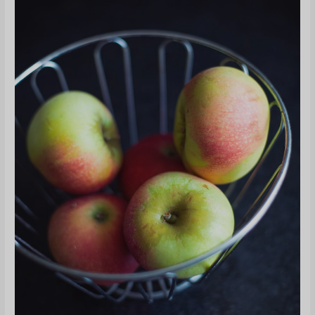
创
造
价
值
并
不
与
成
本
挂
钩!