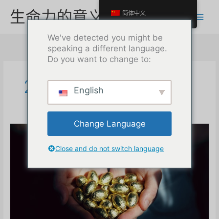
跳
生命力的意义
简体中文
至
内
We've detected you might be
容
speaking a different language.
Do you want to change to:
2023年6月
English
Change Language
Close and do not switch language