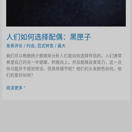
人们如何选择配偶：黑匣子
发表评论
/
约会
,
范式转变
/
最大
我们可以根据统计数据来分析人们是如何选择伴侣的。人们通常
希望自己的另一半健康、积极向上，并且能够自食其力，这一点
你可能并不感到惊讶。但具体细节呢？他们的头发颜色如何，他
们的爱好如何？
人
阅读更多 "
们
如
何
选
择
配