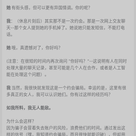
她
有街头感，但可以更有异国情调。你的呢？
我
：（休息片刻后）其实那不是一次约会。那是一次网上交友聊
天--那个女人提到她的手机掉了。她说她只能发短信，不能打电
话。
她
哦，真遗憾对了，你好吗？
(注意：在很短的时间内再次询问 "你好吗？"--这说明有人在同时
处理大量的聊天记录，甚至可能是几个人在合作，或者是人工智
能在处理这个问题）。
我
当然，我很快就发现这是一个约会骗局。幸运的是，这里有很
多真正的女人，我可以认识她们。你有过这样的经历吗？
如我所料，我无人能敌。
为什么会这样？
因为骗子会冒着失去账户的风险，浪费他们的时间。通过发出这
样的信号（嘿，我知道约会骗局，而且很快就能识破），但却用