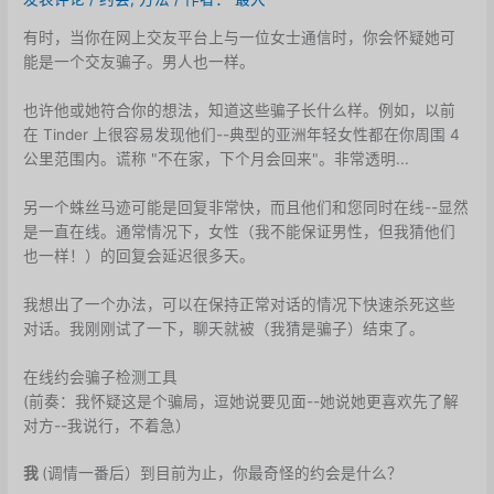
有时，当你在网上交友平台上与一位女士通信时，你会怀疑她可
能是一个交友骗子。男人也一样。
也许他或她符合你的想法，知道这些骗子长什么样。例如，以前
在 Tinder 上很容易发现他们--典型的亚洲年轻女性都在你周围 4
公里范围内。谎称 "不在家，下个月会回来"。非常透明...
另一个蛛丝马迹可能是回复非常快，而且他们和您同时在线--显然
是一直在线。通常情况下，女性（我不能保证男性，但我猜他们
也一样！）的回复会延迟很多天。
我想出了一个办法，可以在保持正常对话的情况下快速杀死这些
对话。我刚刚试了一下，聊天就被（我猜是骗子）结束了。
在线约会骗子检测工具
(前奏：我怀疑这是个骗局，逗她说要见面--她说她更喜欢先了解
对方--我说行，不着急）
我
(调情一番后）到目前为止，你最奇怪的约会是什么？