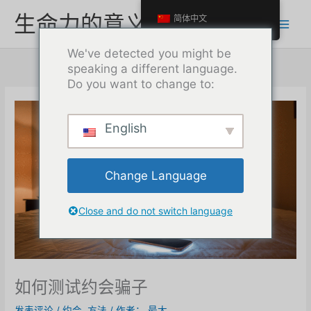
跳
生命力的意义
简体中文
至
内
We've detected you might be
容
speaking a different language.
Do you want to change to:
English
Change Language
Close and do not switch language
如何测试约会骗子
发表评论
/
约会
,
方法
/ 作者：
最大