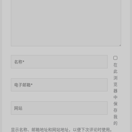
输
入...
名
称
在
*
此
浏
电
览
子
器
邮
中
箱
保
网
*
存
站
我
的
显示名称、邮箱地址和网站地址，以便下次评论时使用。