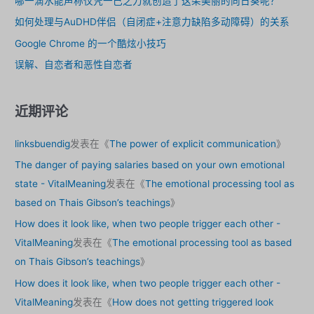
哪一滴水能声称仅凭一己之力就创造了这朵美丽的向日葵呢？
如何处理与AuDHD伴侣（自闭症+注意力缺陷多动障碍）的关系
Google Chrome 的一个酷炫小技巧
误解、自恋者和恶性自恋者
近期评论
linksbuendig
发表在《
The power of explicit communication
》
The danger of paying salaries based on your own emotional
state - VitalMeaning
发表在《
The emotional processing tool as
based on Thais Gibson’s teachings
》
How does it look like, when two people trigger each other -
VitalMeaning
发表在《
The emotional processing tool as based
on Thais Gibson’s teachings
》
How does it look like, when two people trigger each other -
VitalMeaning
发表在《
How does not getting triggered look