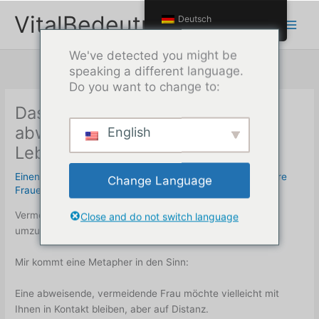
Zum
VitalBedeutung
Deutsch
Inhalt
springen
We've detected you might be
speaking a different language.
Do you want to change to:
Das Feuer: eine Metapher für
abweisende Vermeider in Ihrem
English
Leben
Einen Kommentar hinterlassen
/
Emotional nicht verfügbare
Change Language
Frauen
/ Unter
Max
Vermeidende Menschen haben Schwierigkeiten, mit Nähe
Close and do not switch language
umzugehen.
Mir kommt eine Metapher in den Sinn:
Eine abweisende, vermeidende Frau möchte vielleicht mit
Ihnen in Kontakt bleiben, aber auf Distanz.