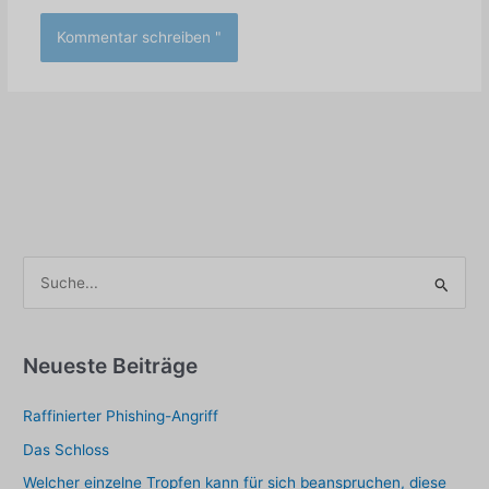
S
u
c
h
Neueste Beiträge
e
Raffinierter Phishing-Angriff
n
a
Das Schloss
c
Welcher einzelne Tropfen kann für sich beanspruchen, diese