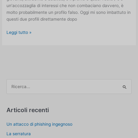
un'accozzaglia di interessi che non combaciano davvero, è
molto probabilmente un profilo falso. Oggi mi sono imbattuto in
questi due profili direttamente dopo
Come
Leggi tutto »
identificare
i
profili
falsi
su
Tinder
C
e
r
c
Articoli recenti
a
Un attacco di phishing ingegnoso
p
e
La serratura