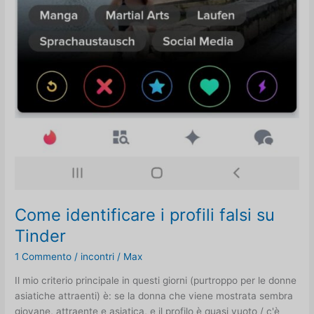
Come identificare i profili falsi su
Tinder
1 Commento
/
incontri
/
Max
Il mio criterio principale in questi giorni (purtroppo per le donne
asiatiche attraenti) è: se la donna che viene mostrata sembra
giovane, attraente e asiatica, e il profilo è quasi vuoto / c'è