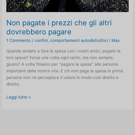
Non pagate i prezzi che gli altri
dovrebbero pagare
1 Commento
/
confini
,
comportamenti autodistruttivi
/
Max
Quando andate a fare la spesa con i vostri amici, pagate la
loro spesa? Forse una volta ogni tanto, ma non sempre,
giusto? A volte finiamo per "pagare la spesa" alle persone
importanti della nostra vita. E chi non paga la spesa in prima
persona non ne percepisce il valore in modo così diretto e
diretto.
Non
Leggi tutto »
pagate
i
prezzi
che
gli