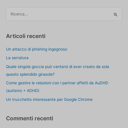
altri
dovrebbero
C
pagare
e
r
c
Articoli recenti
a
Un attacco di phishing ingegnoso
p
e
La serratura
r
Quale singola goccia può vantarsi di aver creato da sola
:
questo splendido girasole?
Come gestire le relazioni con i partner affetti da AuDHD
(autismo + ADHD)
Un trucchetto interessante per Google Chrome
Commenti recenti