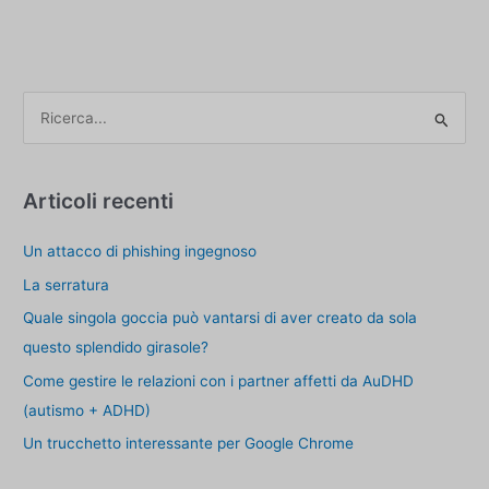
C
e
r
c
Articoli recenti
a
Un attacco di phishing ingegnoso
p
e
La serratura
r
Quale singola goccia può vantarsi di aver creato da sola
:
questo splendido girasole?
Come gestire le relazioni con i partner affetti da AuDHD
(autismo + ADHD)
Un trucchetto interessante per Google Chrome