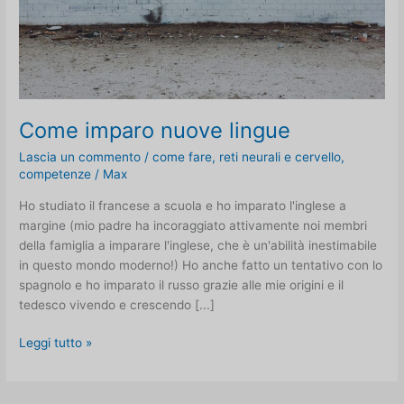
Come imparo nuove lingue
Lascia un commento
/
come fare
,
reti neurali e cervello
,
competenze
/
Max
Ho studiato il francese a scuola e ho imparato l'inglese a
margine (mio padre ha incoraggiato attivamente noi membri
della famiglia a imparare l'inglese, che è un'abilità inestimabile
in questo mondo moderno!) Ho anche fatto un tentativo con lo
spagnolo e ho imparato il russo grazie alle mie origini e il
tedesco vivendo e crescendo [...]
Come
Leggi tutto »
imparo
nuove
lingue