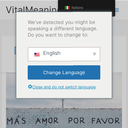
Passa
VitalMeaning
Italiano
al
contenuto
We've detected you might be
speaking a different language.
Do you want to change to:
Dicembre 2023
English
Change Language
Close and do not switch language