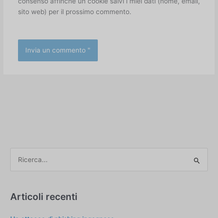
consenso affinché un cookie salvi i miei dati (nome, email,
sito web) per il prossimo commento.
C
e
r
c
Articoli recenti
a