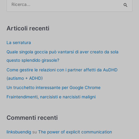
C
me?
e
r
c
Articoli recenti
a
La serratura
p
e
Quale singola goccia può vantarsi di aver creato da sola
r
questo splendido girasole?
:
Come gestire le relazioni con i partner affetti da AuDHD
(autismo + ADHD)
Un trucchetto interessante per Google Chrome
Fraintendimenti, narcisisti e narcisisti maligni
Commenti recenti
linksbuendig
su
The power of explicit communication