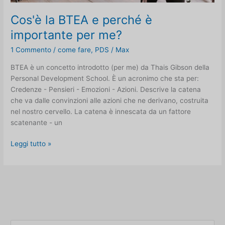
Cos'è la BTEA e perché è
importante per me?
1 Commento
/
come fare
,
PDS
/
Max
BTEA è un concetto introdotto (per me) da Thais Gibson della
Personal Development School. È un acronimo che sta per:
Credenze - Pensieri - Emozioni - Azioni. Descrive la catena
che va dalle convinzioni alle azioni che ne derivano, costruita
nel nostro cervello. La catena è innescata da un fattore
scatenante - un
Cos'è
Leggi tutto »
la
BTEA
e
perché
è
importante
per