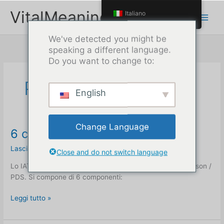
Passa
VitalMeaning
Italiano
al
contenuto
We've detected you might be
speaking a different language.
Do you want to change to:
PDS
English
Change Language
6 componenti dello IAT
Lascia un commento
/
PDS
/
Max
Close and do not switch language
Lo IAT è la teoria integrata dell'attaccamento di Thais Gibson /
PDS. Si compone di 6 componenti:
6
Leggi tutto »
componenti
dello