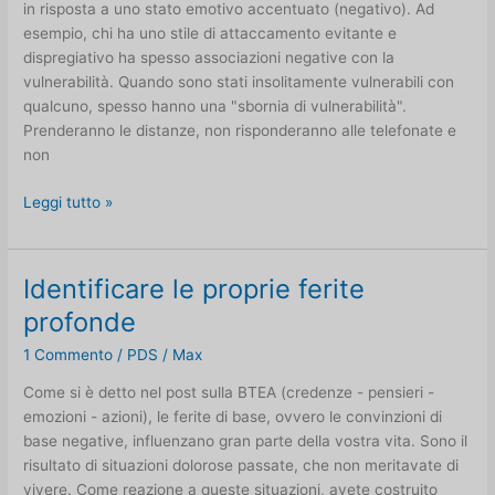
in risposta a uno stato emotivo accentuato (negativo). Ad
esempio, chi ha uno stile di attaccamento evitante e
dispregiativo ha spesso associazioni negative con la
vulnerabilità. Quando sono stati insolitamente vulnerabili con
qualcuno, spesso hanno una "sbornia di vulnerabilità".
Prenderanno le distanze, non risponderanno alle telefonate e
non
Aggiornamento
Leggi tutto »
dei
meccanismi
di
Identificare le proprie ferite
coping
profonde
1 Commento
/
PDS
/
Max
Come si è detto nel post sulla BTEA (credenze - pensieri -
emozioni - azioni), le ferite di base, ovvero le convinzioni di
base negative, influenzano gran parte della vostra vita. Sono il
risultato di situazioni dolorose passate, che non meritavate di
vivere. Come reazione a queste situazioni, avete costruito