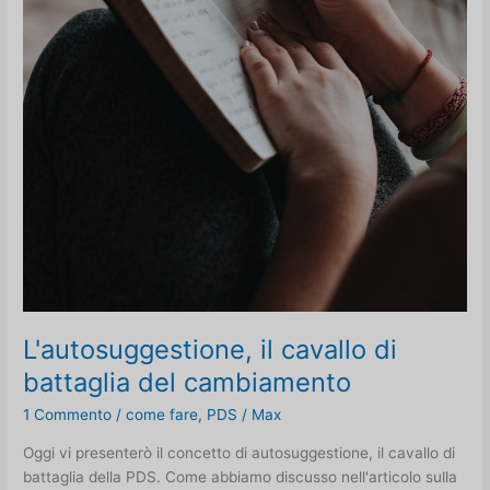
L'autosuggestione, il cavallo di
battaglia del cambiamento
1 Commento
/
come fare
,
PDS
/
Max
Oggi vi presenterò il concetto di autosuggestione, il cavallo di
battaglia della PDS. Come abbiamo discusso nell'articolo sulla