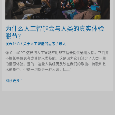
为什么人工智能会与人类的真实体验
脱节？
发表评论
/
关于人工智能的思考
/
最大
像 ChatGPT 这样的人工智能应用非常擅长提供通用反馈。它们并
不擅长换位思考或其他人类技能。这是因为它们缺少了人类一生
的情感体验。是的，这些人类经历反映在我们的歌曲、诗歌和艺
术形象中。但这一切都是一种反映，[......]
为
阅读更多 "
什
么
人
工
智
能