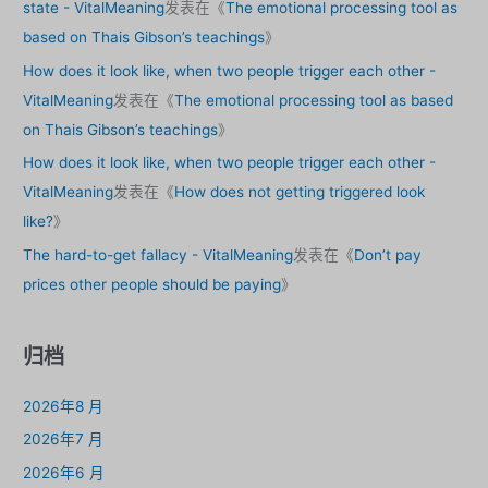
state - VitalMeaning
发表在《
The emotional processing tool as
based on Thais Gibson’s teachings
》
How does it look like, when two people trigger each other -
VitalMeaning
发表在《
The emotional processing tool as based
on Thais Gibson’s teachings
》
How does it look like, when two people trigger each other -
VitalMeaning
发表在《
How does not getting triggered look
like?
》
The hard-to-get fallacy - VitalMeaning
发表在《
Don’t pay
prices other people should be paying
》
归档
2026年8 月
2026年7 月
2026年6 月