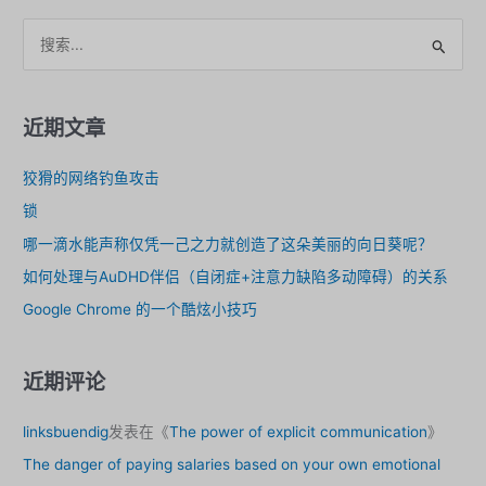
会
搜
与
索
人
。
类
的
近期文章
真
实
狡猾的网络钓鱼攻击
体
锁
验
脱
哪一滴水能声称仅凭一己之力就创造了这朵美丽的向日葵呢？
节？
如何处理与AuDHD伴侣（自闭症+注意力缺陷多动障碍）的关系
Google Chrome 的一个酷炫小技巧
近期评论
linksbuendig
发表在《
The power of explicit communication
》
The danger of paying salaries based on your own emotional