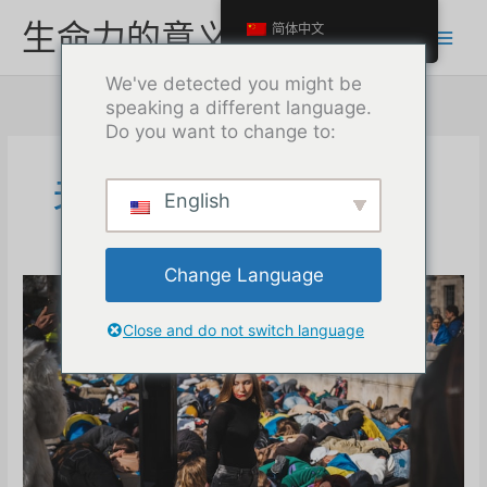
跳
生命力的意义
简体中文
至
内
We've detected you might be
容
speaking a different language.
Do you want to change to:
关于人工智能的思考
English
Change Language
Close and do not switch language