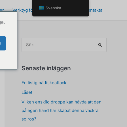
Svenska
er
Verktyg för personlig utveckling
Kontakta
ge.
S
e
ö
k
e
Senaste inläggen
f
En listig nätfiskeattack
t
Låset
e
r
Vilken enskild droppe kan hävda att den
:
på egen hand har skapat denna vackra
solros?