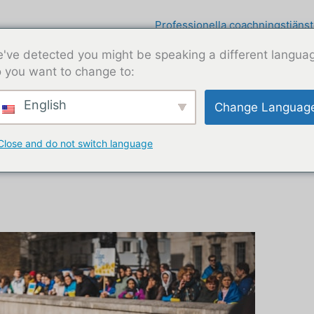
Professionella coachningstjänst
've detected you might be speaking a different langua
 you want to change to:
English
Change Languag
Close and do not switch language