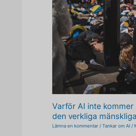
Varför AI inte kommer
den verkliga mänsklig
Lämna en kommentar
/
Tankar om AI
/