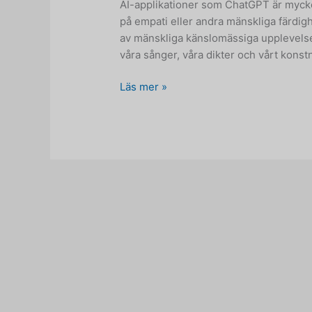
AI-applikationer som ChatGPT är mycket
på empati eller andra mänskliga färdigh
av mänskliga känslomässiga upplevelse
våra sånger, våra dikter och vårt konstnä
Varför
Läs mer »
AI
inte
kommer
att
ha
någon
kontakt
med
den
verkliga
mänskliga
upplevelsen