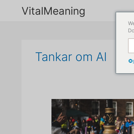
Hoppa
VitalMeaning
till
innehåll
We
Do
Tankar om AI