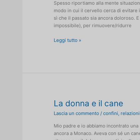
Spesso riportiamo alla mente situazion
modo in cui il cervello cerca di evitare i
sì che il passato sia ancora doloroso. E
impossibile), per rimuovere/ridurre
Controllare
Leggi tutto »
il
passato
La donna e il cane
Lascia un commento
/
confini
,
relazioni
Mio padre e io abbiamo incontrato una c
ancora a Monaco. Aveva con sé un cane 