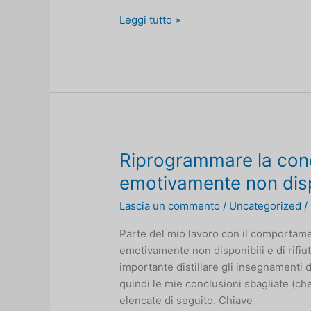
Lo
Leggi tutto »
strumento
di
elaborazione
emozionale
basato
sugli
insegnamenti
di
Riprogrammare la conc
Thais
emotivamente non disp
Gibson
Lascia un commento
/
Uncategorized
/
Parte del mio lavoro con il comportame
emotivamente non disponibili e di rifiu
importante distillare gli insegnamenti d
quindi le mie conclusioni sbagliate (che
elencate di seguito. Chiave