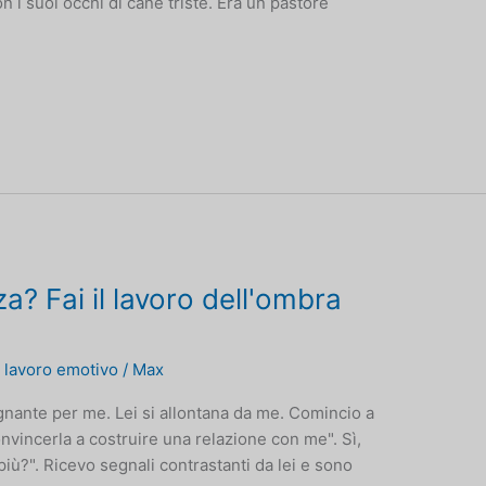
on i suoi occhi di cane triste. Era un pastore
a? Fai il lavoro dell'ombra
l lavoro emotivo
/
Max
nante per me. Lei si allontana da me. Comincio a
vincerla a costruire una relazione con me". Sì,
 più?". Ricevo segnali contrastanti da lei e sono