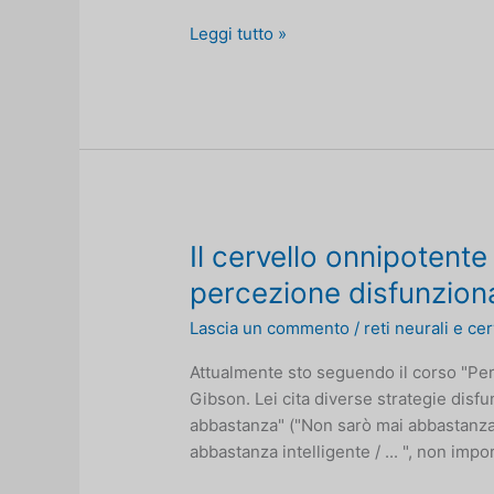
Riprogrammare
Leggi tutto »
la
conclusione
sulle
donne
emotivamente
non
disponibili
Il cervello onnipotente
percezione disfunziona
Lascia un commento
/
reti neurali e ce
Attualmente sto seguendo il corso "Pe
Gibson. Lei cita diverse strategie dis
abbastanza" ("Non sarò mai abbastanza
abbastanza intelligente / ... ", non impo