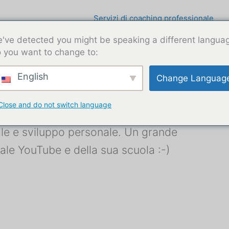
Servizi di coaching professionale
've detected you might be speaking a different langua
 you want to change to:
English
Change Languag
Close and do not switch language
ground eclettico. Attualmente in
iale e sviluppo personale. Un grande
ale YouTube e della sua scuola :-)