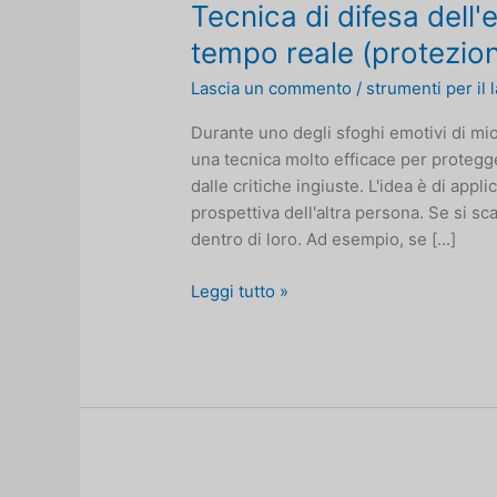
Tecnica di difesa dell
tempo reale (protezione
Lascia un commento
/
strumenti per il
Durante uno degli sfoghi emotivi di mio
una tecnica molto efficace per protegge
dalle critiche ingiuste. L'idea è di appl
prospettiva dell'altra persona. Se si sc
dentro di loro. Ad esempio, se [...]
Tecnica
Leggi tutto »
di
difesa
dell'elaborazione
delle
ombre
in
tempo