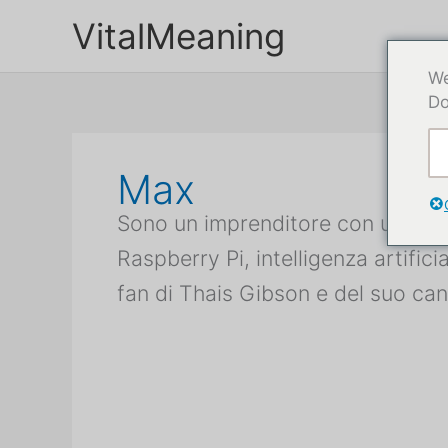
Passa
VitalMeaning
al
contenuto
We
Do
Max
Sono un imprenditore con un back
Raspberry Pi, intelligenza artific
fan di Thais Gibson e del suo can