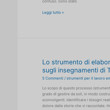
confuso. Sono stato
Sconvolto
Leggi tutto »
dalla
distanza?
Fai
il
lavoro
dell'ombra
dorata
Lo strumento di elabo
sugli insegnamenti di 
5 Commenti
/
strumenti per il lavoro e
Lo scopo di questo processo (strumento
grado di gestire da soli, in modo cost
sconvolgenti. Identificare i bisogni rea
dolore dalle storie che vi raccontate. 