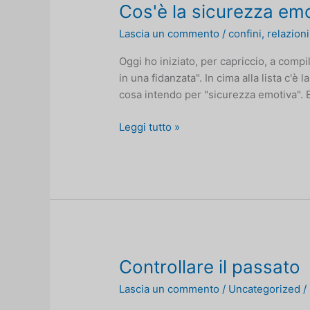
reale
Cos'è la sicurezza em
(protezione
Lascia un commento
/
confini
,
relazioni
contro
le
Oggi ho iniziato, per capriccio, a compi
critiche
in una fidanzata". In cima alla lista c'è
ingiuste)
cosa intendo per "sicurezza emotiva". E
Cos'è
Leggi tutto »
la
sicurezza
emotiva?
Controllare il passato
Lascia un commento
/
Uncategorized
/