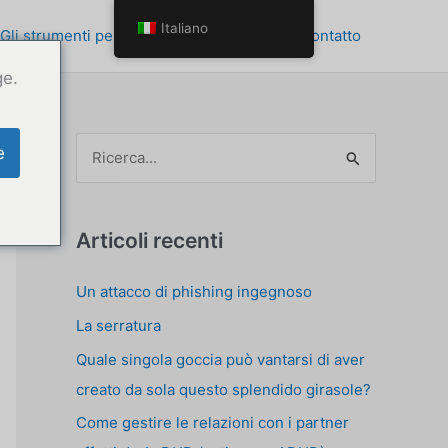
Italiano
Gli strumenti per la crescita personale
Contatto
ge.
C
e
e
r
c
Articoli recenti
a
Un attacco di phishing ingegnoso
p
La serratura
e
r
Quale singola goccia può vantarsi di aver
:
creato da sola questo splendido girasole?
Come gestire le relazioni con i partner