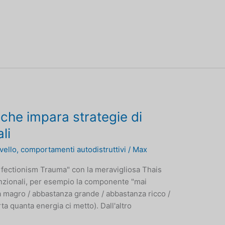
 che impara strategie di
li
rvello
,
comportamenti autodistruttivi
/
Max
rfectionism Trauma" con la meravigliosa Thais
funzionali, per esempio la componente "mai
 magro / abbastanza grande / abbastanza ricco /
rta quanta energia ci metto). Dall'altro