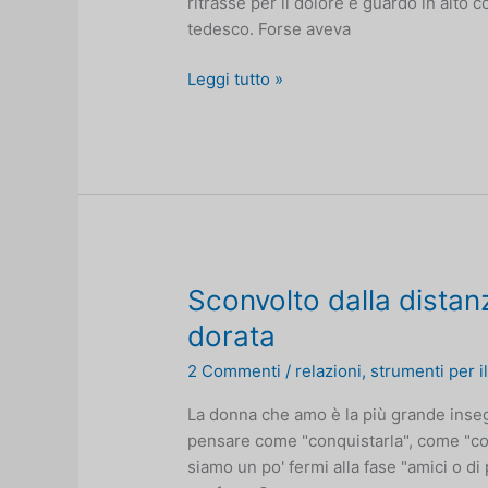
ritrasse per il dolore e guardò in alto c
tedesco. Forse aveva
La
Leggi tutto »
donna
e
il
cane
Sconvolto dalla distanz
dorata
2 Commenti
/
relazioni
,
strumenti per i
La donna che amo è la più grande inseg
pensare come "conquistarla", come "con
siamo un po' fermi alla fase "amici o di