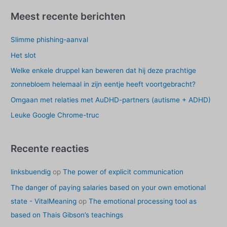
k
Meest recente berichten
e
Slimme phishing-aanval
n
n
Het slot
a
Welke enkele druppel kan beweren dat hij deze prachtige
a
zonnebloem helemaal in zijn eentje heeft voortgebracht?
r
Omgaan met relaties met AuDHD-partners (autisme + ADHD)
:
Leuke Google Chrome-truc
Recente reacties
linksbuendig
op
The power of explicit communication
The danger of paying salaries based on your own emotional
state - VitalMeaning
op
The emotional processing tool as
based on Thais Gibson’s teachings