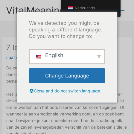
Doorgaan
VitalMeaning
Nederlands
naar
inhoud
We've detected you might be
speaking a different language.
Do you want to change to:
7 levensgebieden
English
Laat een reactie achter
/
PDS
/ Door
Max
De zeven levensgebieden is een snelkoppeling om na te
denken over de verschillende gebieden waaruit je leven
Change Language
bestaat.
Close and do not switch language
Het is nuttig om deze lijst te gebruiken en na te denken over
de verschillende gebieden wanneer je autosuggestie gebruikt
om te werken aan het actualiseren van kernovertuigingen. Of
wanneer je aan emotionele verwerking doet, en op zoek bent
naar bewijzen - je kunt nadenken over hoe de situatie op elk
van de zeven levensgebieden verschilt van de betekenis die je
aan de situatie geeft.