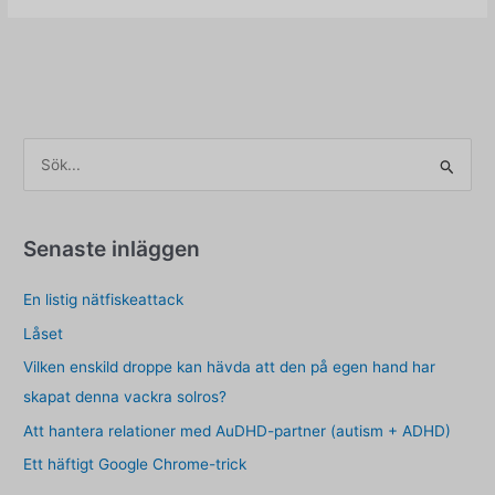
efter
N
-
att
gå
vidare
S
med
ö
Tinder,
k
Bumble,
en
e
Senaste inläggen
Meetup,
f
och
En listig nätfiskeattack
t
volontärarbete
e
Låset
r
Vilken enskild droppe kan hävda att den på egen hand har
:
skapat denna vackra solros?
Att hantera relationer med AuDHD-partner (autism + ADHD)
Ett häftigt Google Chrome-trick