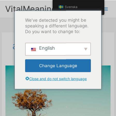
Hoppa
VitalMeaning
Svenska
till
innehåll
We've detected you might be
speaking a different language.
Do you want to change to:
april 2022
English
Change Language
Close and do not switch language