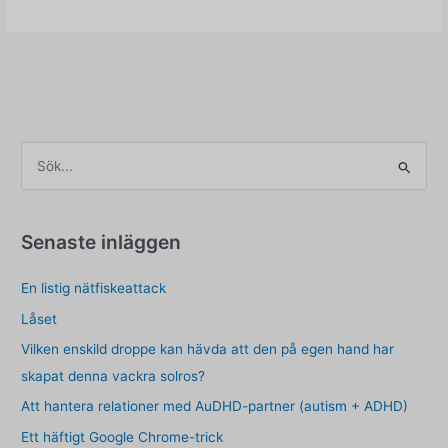
är
BTEA
och
varför
är
det
viktigt
S
för
ö
mig?
k
e
Senaste inläggen
f
En listig nätfiskeattack
t
e
Låset
r
Vilken enskild droppe kan hävda att den på egen hand har
:
skapat denna vackra solros?
Att hantera relationer med AuDHD-partner (autism + ADHD)
Ett häftigt Google Chrome-trick