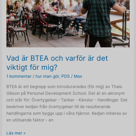
Vad är BTEA och varför är det
viktigt för mig?
1 kommentar
/
hur man gör
,
PDS
/
Max
BTEA är ett begrepp som introducerades (för mig) av Thais
Gibson på Personal Development School. Det är en akronym
och står för: Övertygelser - Tankar - Känslor - Handlingar. Det
beskriver kedjan från övertygelser till de resulterande
handlingarna som byggs upp i våra hjärnor. Kedjan initieras av
en utlösande faktor - en
Vad
Läs mer »