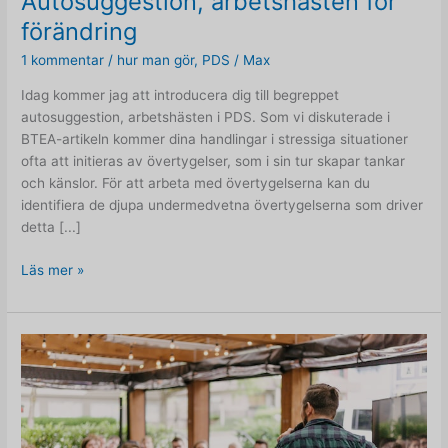
Autosuggestion, arbetshästen för
förändring
1 kommentar
/
hur man gör
,
PDS
/
Max
Idag kommer jag att introducera dig till begreppet
autosuggestion, arbetshästen i PDS. Som vi diskuterade i
BTEA-artikeln kommer dina handlingar i stressiga situationer
ofta att initieras av övertygelser, som i sin tur skapar tankar
och känslor. För att arbeta med övertygelserna kan du
identifiera de djupa undermedvetna övertygelserna som driver
detta [...]
Autosuggestion,
Läs mer »
arbetshästen
för
förändring