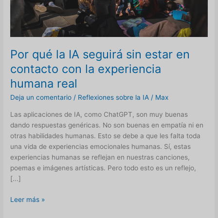
Por qué la IA seguirá sin estar en
contacto con la experiencia
humana real
Deja un comentario
/
Reflexiones sobre la IA
/
Max
Las aplicaciones de IA, como ChatGPT, son muy buenas
dando respuestas genéricas. No son buenas en empatía ni en
otras habilidades humanas. Esto se debe a que les falta toda
una vida de experiencias emocionales humanas. Sí, estas
experiencias humanas se reflejan en nuestras canciones,
poemas e imágenes artísticas. Pero todo esto es un reflejo,
[...]
Por
Leer más »
qué