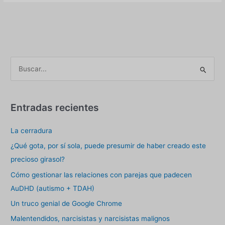
la
IA
seguirá
sin
estar
en
B
contacto
u
con
s
la
experiencia
c
Entradas recientes
humana
a
real
La cerradura
r
p
¿Qué gota, por sí sola, puede presumir de haber creado este
o
precioso girasol?
r
Cómo gestionar las relaciones con parejas que padecen
:
AuDHD (autismo + TDAH)
Un truco genial de Google Chrome
Malentendidos, narcisistas y narcisistas malignos