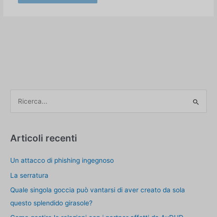
C
e
r
c
Articoli recenti
a
Un attacco di phishing ingegnoso
p
e
La serratura
r
Quale singola goccia può vantarsi di aver creato da sola
:
questo splendido girasole?