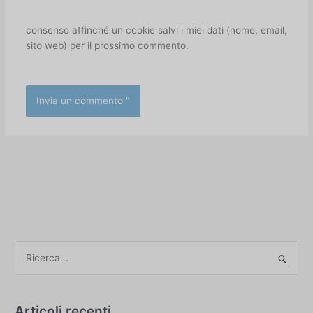
consenso affinché un cookie salvi i miei dati (nome, email,
sito web) per il prossimo commento.
C
e
r
c
Articoli recenti