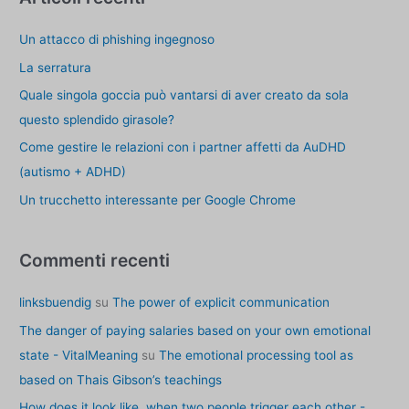
a
Un attacco di phishing ingegnoso
p
e
La serratura
r
Quale singola goccia può vantarsi di aver creato da sola
:
questo splendido girasole?
Come gestire le relazioni con i partner affetti da AuDHD
(autismo + ADHD)
Un trucchetto interessante per Google Chrome
Commenti recenti
linksbuendig
su
The power of explicit communication
The danger of paying salaries based on your own emotional
state - VitalMeaning
su
The emotional processing tool as
based on Thais Gibson’s teachings
How does it look like, when two people trigger each other -