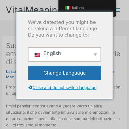
Passa
VitalMeaning
Italiano
al
contenuto
We've detected you might be
speaking a different language.
Do you want to change to:
Suggerimento per l'elaborazione
emotiva: Lavorare sulla giusta serie
English
di storie
Lascia un commento
/
strumenti per il lavoro emotivo
/ Da
Change Language
Max
Proprio ora stavo nuovamente elaborando una situazione con
Close and do not switch language
un dipendente.
I miei pensieri continuavano a vagare verso un'altra
situazione, il che ovviamente influiva sulle mie emozioni (le
nostre emozioni sono il riflesso della somma delle situazioni in
cui ci troviamo al momento).