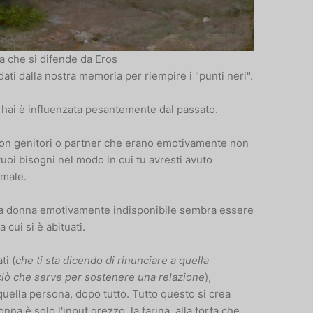
a che si difende da Eros
dati dalla nostra memoria per riempire i "punti neri".
hai è influenzata pesantemente dal passato.
e con genitori o partner che erano emotivamente non
tuoi bisogni nel modo in cui tu avresti avuto
rmale.
la donna emotivamente indisponibile sembra essere
a cui si è abituati.
ti (
che ti sta dicendo di rinunciare a quella
ciò che serve per sostenere una relazione
),
quella persona, dopo tutto. Tutto questo si crea
na è solo l'input grezzo, la farina, alla torta che