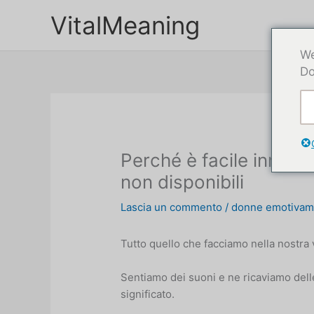
Passa
VitalMeaning
al
contenuto
We
Do
Perché è facile innam
non disponibili
Lascia un commento
/
donne emotivame
Tutto quello che facciamo nella nostra v
Sentiamo dei suoni e ne ricaviamo dell
significato.