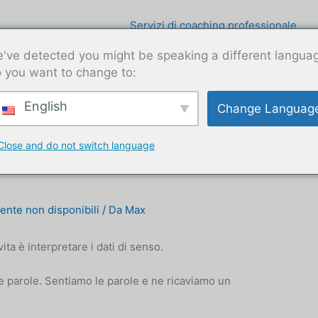
Servizi di coaching professionale
've detected you might be speaking a different langua
 you want to change to:
English
Change Languag
Close and do not switch language
orarsi di donne emotivamente
nte non disponibili
/ Da
Max
ita è interpretare i dati di senso.
e parole. Sentiamo le parole e ne ricaviamo un