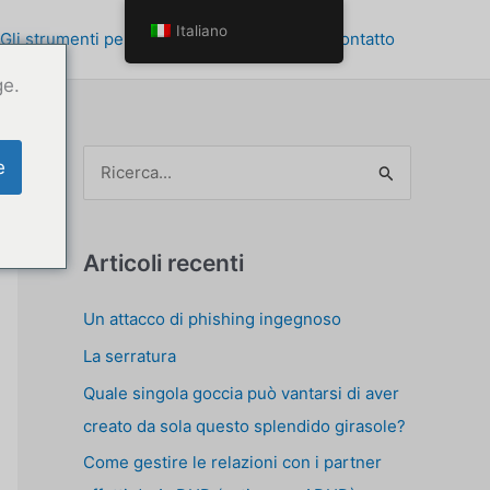
Italiano
Gli strumenti per la crescita personale
Contatto
ge.
C
e
e
r
c
Articoli recenti
a
Un attacco di phishing ingegnoso
p
La serratura
e
r
Quale singola goccia può vantarsi di aver
:
creato da sola questo splendido girasole?
Come gestire le relazioni con i partner