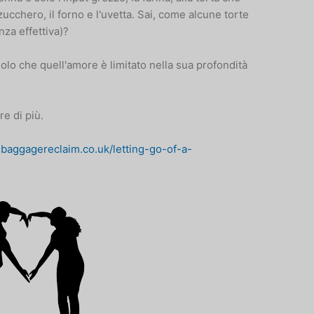
ucchero, il forno e l'uvetta. Sai, come alcune torte
za effettiva)?
olo che quell'amore è limitato nella sua profondità
e di più.
.baggagereclaim.co.uk/letting-go-of-a-