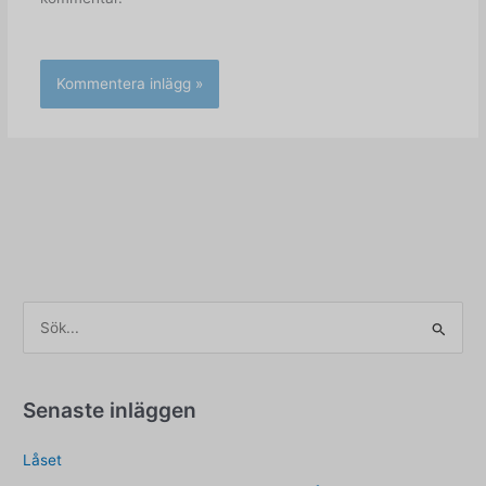
S
ö
k
e
Senaste inläggen
f
Låset
t