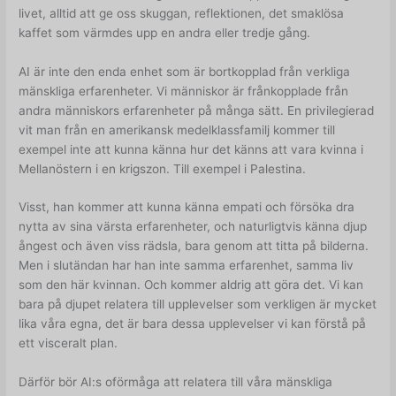
livet, alltid att ge oss skuggan, reflektionen, det smaklösa
kaffet som värmdes upp en andra eller tredje gång.
AI är inte den enda enhet som är bortkopplad från verkliga
mänskliga erfarenheter. Vi människor är frånkopplade från
andra människors erfarenheter på många sätt. En privilegierad
vit man från en amerikansk medelklassfamilj kommer till
exempel inte att kunna känna hur det känns att vara kvinna i
Mellanöstern i en krigszon. Till exempel i Palestina.
Visst, han kommer att kunna känna empati och försöka dra
nytta av sina värsta erfarenheter, och naturligtvis känna djup
ångest och även viss rädsla, bara genom att titta på bilderna.
Men i slutändan har han inte samma erfarenhet, samma liv
som den här kvinnan. Och kommer aldrig att göra det. Vi kan
bara på djupet relatera till upplevelser som verkligen är mycket
lika våra egna, det är bara dessa upplevelser vi kan förstå på
ett visceralt plan.
Därför bör AI:s oförmåga att relatera till våra mänskliga